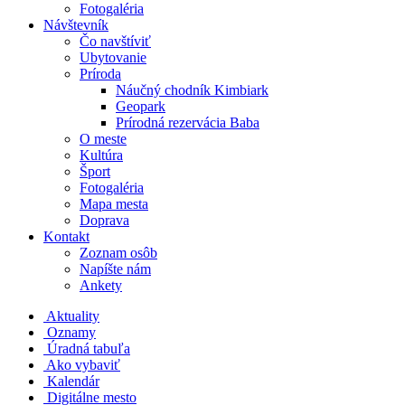
Fotogaléria
Návštevník
Čo navštíviť
Ubytovanie
Príroda
Náučný chodník Kimbiark
Geopark
Prírodná rezervácia Baba
O meste
Kultúra
Šport
Fotogaléria
Mapa mesta
Doprava
Kontakt
Zoznam osôb
Napíšte nám
Ankety
Aktuality
Oznamy
Úradná tabuľa
Ako vybaviť
Kalendár
Digitálne mesto