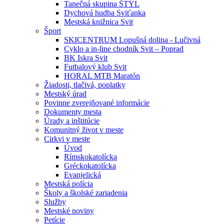
Tanečná skupina ŠTÝL
Dychová hudba Sviťanka
Mestská knižnica Svit
Šport
SKICENTRUM Lopušná dolina - Lučivná
Cyklo a in-line chodník Svit – Poprad
BK Iskra Svit
Futbalový klub Svit
HORAL MTB Maratón
Žiadosti, tlačivá, poplatky
Mestský úrad
Povinne zverejňované informácie
Dokumenty mesta
Úrady a inštitúcie
Komunitný život v meste
Cirkvi v meste
Úvod
Rímskokatolícka
Gréckokatolícka
Evanjelická
Mestská polícia
Školy a školské zariadenia
Služby
Mestské noviny
Petície