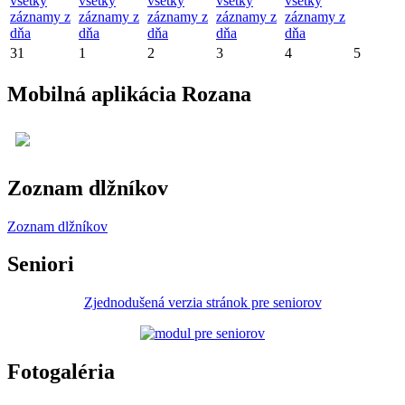
všetky
všetky
všetky
všetky
všetky
záznamy z
záznamy z
záznamy z
záznamy z
záznamy z
dňa
dňa
dňa
dňa
dňa
31
1
2
3
4
5
Mobilná aplikácia Rozana
Zoznam dlžníkov
Zoznam dlžníkov
Seniori
Zjednodušená verzia stránok pre seniorov
Fotogaléria