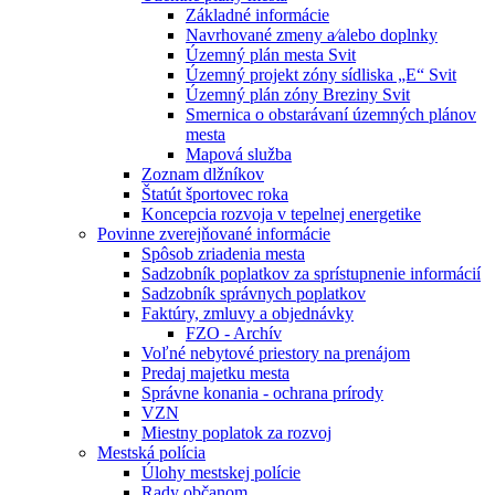
Základné informácie
Navrhované zmeny a⁄alebo doplnky
Územný plán mesta Svit
Územný projekt zóny sídliska „E“ Svit
Územný plán zóny Breziny Svit
Smernica o obstarávaní územných plánov
mesta
Mapová služba
Zoznam dlžníkov
Štatút športovec roka
Koncepcia rozvoja v tepelnej energetike
Povinne zverejňované informácie
Spôsob zriadenia mesta
Sadzobník poplatkov za sprístupnenie informácií
Sadzobník správnych poplatkov
Faktúry, zmluvy a objednávky
FZO - Archív
Voľné nebytové priestory na prenájom
Predaj majetku mesta
Správne konania - ochrana prírody
VZN
Miestny poplatok za rozvoj
Mestská polícia
Úlohy mestskej polície
Rady občanom