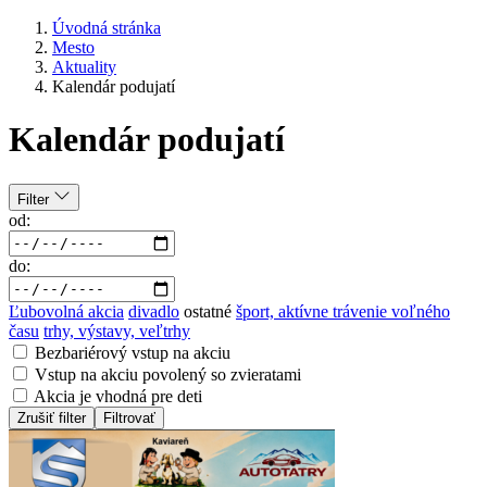
Úvodná stránka
Mesto
Aktuality
Kalendár podujatí
Kalendár podujatí
Filter
od:
do:
Ľubovolná akcia
divadlo
ostatné
šport, aktívne trávenie voľného
času
trhy, výstavy, veľtrhy
Bezbariérový vstup na akciu
Vstup na akciu povolený so zvieratami
Akcia je vhodná pre deti
Zrušiť filter
Filtrovať