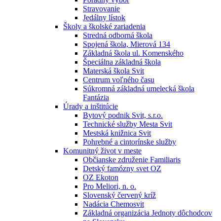
Stravovanie
Jedálny lístok
Školy a školské zariadenia
Stredná odborná škola
Spojená škola, Mierová 134
Základná škola ul. Komenského
Špeciálna základná škola
Materská škola Svit
Centrum voľného času
Súkromná základná umelecká škola
Fantázia
Úrady a inštitúcie
Bytový podnik Svit, s.r.o.
Technické služby Mesta Svit
Mestská knižnica Svit
Pohrebné a cintorínske služby
Komunitný život v meste
Občianske združenie Familiaris
Detský famózny svet OZ
OZ Ekoton
Pro Meliori, n. o.
Slovenský červený kríž
Nadácia Chemosvit
Základná organizácia Jednoty dôchodcov