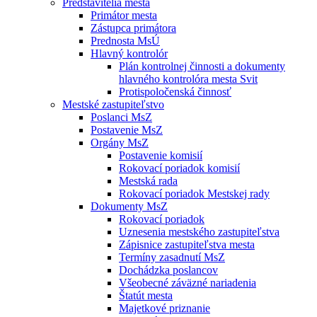
Predstavitelia mesta
Primátor mesta
Zástupca primátora
Prednosta MsÚ
Hlavný kontrolór
Plán kontrolnej činnosti a dokumenty
hlavného kontrolóra mesta Svit
Protispoločenská činnosť
Mestské zastupiteľstvo
Poslanci MsZ
Postavenie MsZ
Orgány MsZ
Postavenie komisií
Rokovací poriadok komisií
Mestská rada
Rokovací poriadok Mestskej rady
Dokumenty MsZ
Rokovací poriadok
Uznesenia mestského zastupiteľstva
Zápisnice zastupiteľstva mesta
Termíny zasadnutí MsZ
Dochádzka poslancov
Všeobecné záväzné nariadenia
Štatút mesta
Majetkové priznanie