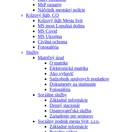
MsP oznamy
Náčelník mestskej polície
Krízový štáb, CO
Krízový štáb Mesta Svit
MS most Lopušná dolina
MS Covid
MS Ukrajina
Civilná ochrana
Fotogaléria
Služby
Matričný úrad
O matrike
Elektronická matrika
Ako vybaviť
Sadzobník správnych poplatkov
Dokumenty na stiahnutie
Fotogaléria
Sociálne služby
Základné informácie
Denný stacionár
Opatrovateľská služba
Zariadenie pre seniorov
Sociálny podnik mesta Svit, s.r.o.
Základné informácie
Poradny výbor