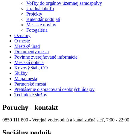
Voľby do orgánov územnej samosprávy
Úradná tabuľa
Projekty
Kalendár podujatí
Mestské noviny
Fotogaléria
Oznamy
O meste
Mestský úrad
Dokumenty mesta
Povinne zverejňované informácie
Mestská polícia
Krízový štáb, CO
Služby
Mapa mesta
Partnerské mestá
Prehlásenie o spracovaní osobných údajov
Technické služby
Poruchy - kontakt
0850 111 800 - Verejná vodovodná a kanalizačná sieť, 7:00 - 22:00
Sociálny podnik