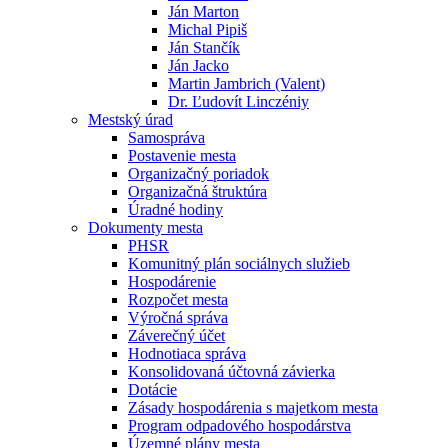
Ján Marton
Michal Pipiš
Ján Stančík
Ján Jacko
Martin Jambrich (Valent)
Dr. Ľudovít Linczéniy
Mestský úrad
Samospráva
Postavenie mesta
Organizačný poriadok
Organizačná štruktúra
Úradné hodiny
Dokumenty mesta
PHSR
Komunitný plán sociálnych služieb
Hospodárenie
Rozpočet mesta
Výročná správa
Záverečný účet
Hodnotiaca správa
Konsolidovaná účtovná závierka
Dotácie
Zásady hospodárenia s majetkom mesta
Program odpadového hospodárstva
Územné plány mesta