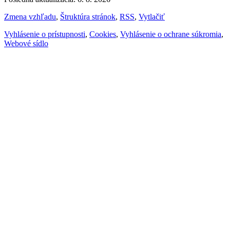
Zmena vzhľadu
,
Štruktúra stránok
,
RSS
,
Vytlačiť
Vyhlásenie o prístupnosti
,
Cookies
,
Vyhlásenie o ochrane súkromia
,
Webové sídlo