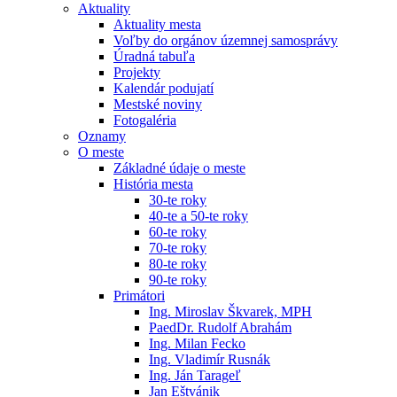
Aktuality
Aktuality mesta
Voľby do orgánov územnej samosprávy
Úradná tabuľa
Projekty
Kalendár podujatí
Mestské noviny
Fotogaléria
Oznamy
O meste
Základné údaje o meste
História mesta
30-te roky
40-te a 50-te roky
60-te roky
70-te roky
80-te roky
90-te roky
Primátori
Ing. Miroslav Škvarek, MPH
PaedDr. Rudolf Abrahám
Ing. Milan Fecko
Ing. Vladimír Rusnák
Ing. Ján Tarageľ
Jan Eštvánik