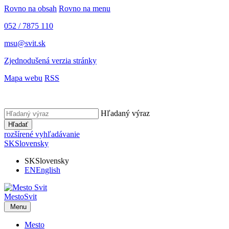
Rovno na obsah
Rovno na menu
052 / 7875 110
msu@svit.sk
Zjednodušená verzia stránky
Mapa webu
RSS
Hľadaný výraz
Hľadať
rozšírené vyhľadávanie
SK
Slovensky
SK
Slovensky
EN
English
Mesto
Svit
Menu
Mesto