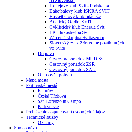
na Slovensku
Hokejový klub Svit - Podskalka
Baketbalový klub ISKRA SVIT
Basketbalový klub mládeže
Atletický Oddiel SVIT
Cyklistický klub Energia Svit
LK - lukostreľba Svit
Zábavná skupina Svittasenior
Slovenský zväz Zdravotne postihnutých
vo Svite
Doprava
Cestovný poriadok MHD Svit
Cestovný poriadok ŽSR
Cestovný poriadok SAD
Ohlasovňa pobytu
Mapa mesta
Partnerské mestá
Knurów
Česká Třebová
San Lorenzo in Campo
Partizánske
Prehlásenie o spracovaní osobných údajov
Technické služby
Oznamy
Samospráva