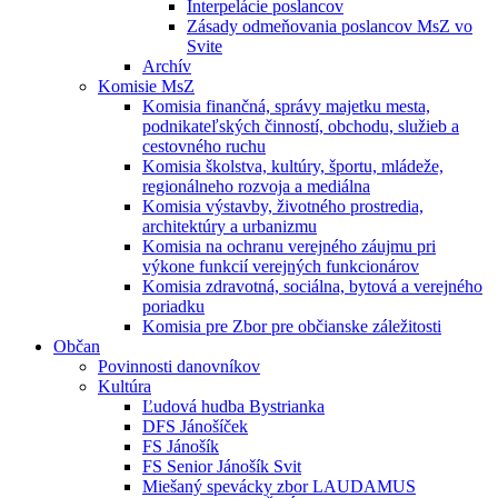
Interpelácie poslancov
Zásady odmeňovania poslancov MsZ vo
Svite
Archív
Komisie MsZ
Komisia finančná, správy majetku mesta,
podnikateľských činností, obchodu, služieb a
cestovného ruchu
Komisia školstva, kultúry, športu, mládeže,
regionálneho rozvoja a mediálna
Komisia výstavby, životného prostredia,
architektúry a urbanizmu
Komisia na ochranu verejného záujmu pri
výkone funkcií verejných funkcionárov
Komisia zdravotná, sociálna, bytová a verejného
poriadku
Komisia pre Zbor pre občianske záležitosti
Občan
Povinnosti danovníkov
Kultúra
Ľudová hudba Bystrianka
DFS Jánošíček
FS Jánošík
FS Senior Jánošík Svit
Miešaný spevácky zbor LAUDAMUS