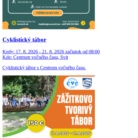
Cyklistický tábor
Kedy:
17. 8. 2026 - 21. 8. 2026 začiatok od 08:00
Kde:
Centrum voľného času, Svit
Cyklistický tábor s Centrom voľného času.