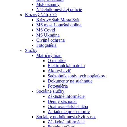
MsP oznamy
Náčelník mestskej polície
Krízový štáb, CO
Krízový štáb Mesta Svit
MS most Lopušná dolina
MS Covid
MS Ukrajina
Civilná ochrana
Fotogaléria
Služby
Matričný úrad
O matrike
Elektronická matrika
Ako vybaviť
Sadzobník správnych poplatkov
Dokumenty na stiahnutie
Fotogaléria
Sociálne služby
Základné informácie
Denný stacionár
Opatrovateľská služba
Zariadenie pre seniorov
Sociálny podnik mesta Svit, s.r.o.
Základné informácie
Poradny výbor