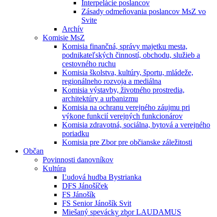
Interpelácie poslancov
Zásady odmeňovania poslancov MsZ vo
Svite
Archív
Komisie MsZ
Komisia finančná, správy majetku mesta,
podnikateľských činností, obchodu, služieb a
cestovného ruchu
Komisia školstva, kultúry, športu, mládeže,
regionálneho rozvoja a mediálna
Komisia výstavby, životného prostredia,
architektúry a urbanizmu
Komisia na ochranu verejného záujmu pri
výkone funkcií verejných funkcionárov
Komisia zdravotná, sociálna, bytová a verejného
poriadku
Komisia pre Zbor pre občianske záležitosti
Občan
Povinnosti danovníkov
Kultúra
Ľudová hudba Bystrianka
DFS Jánošíček
FS Jánošík
FS Senior Jánošík Svit
Miešaný spevácky zbor LAUDAMUS