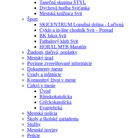
Tanečná skupina ŠTÝL
Dychová hudba Sviťanka
Mestská knižnica Svit
Šport
SKICENTRUM Lopušná dolina - Lučivná
Cyklo a in-line chodník Svit – Poprad
BK Iskra Svit
Futbalový klub Svit
HORAL MTB Maratón
Žiadosti, tlačivá, poplatky
Mestský úrad
Povinne zverejňované informácie
Dokumenty mesta
Úrady a inštitúcie
Komunitný život v meste
Cirkvi v meste
Úvod
Rímskokatolícka
Gréckokatolícka
Evanjelická
Mestská polícia
Školy a školské zariadenia
Služby
Mestské noviny
Petície