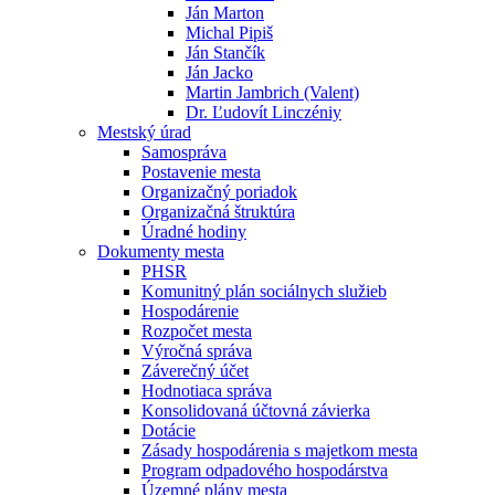
Ján Marton
Michal Pipiš
Ján Stančík
Ján Jacko
Martin Jambrich (Valent)
Dr. Ľudovít Linczéniy
Mestský úrad
Samospráva
Postavenie mesta
Organizačný poriadok
Organizačná štruktúra
Úradné hodiny
Dokumenty mesta
PHSR
Komunitný plán sociálnych služieb
Hospodárenie
Rozpočet mesta
Výročná správa
Záverečný účet
Hodnotiaca správa
Konsolidovaná účtovná závierka
Dotácie
Zásady hospodárenia s majetkom mesta
Program odpadového hospodárstva
Územné plány mesta