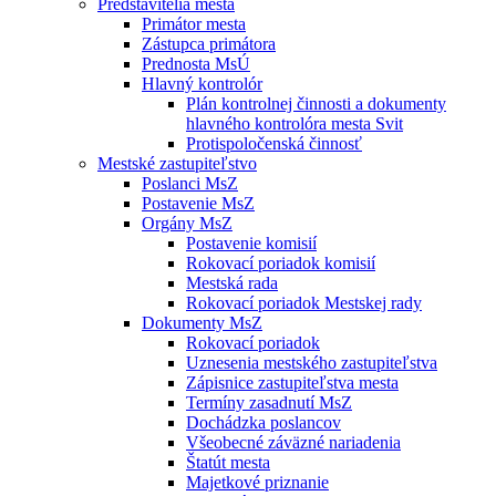
Predstavitelia mesta
Primátor mesta
Zástupca primátora
Prednosta MsÚ
Hlavný kontrolór
Plán kontrolnej činnosti a dokumenty
hlavného kontrolóra mesta Svit
Protispoločenská činnosť
Mestské zastupiteľstvo
Poslanci MsZ
Postavenie MsZ
Orgány MsZ
Postavenie komisií
Rokovací poriadok komisií
Mestská rada
Rokovací poriadok Mestskej rady
Dokumenty MsZ
Rokovací poriadok
Uznesenia mestského zastupiteľstva
Zápisnice zastupiteľstva mesta
Termíny zasadnutí MsZ
Dochádzka poslancov
Všeobecné záväzné nariadenia
Štatút mesta
Majetkové priznanie