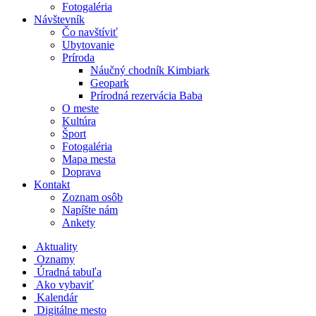
Fotogaléria
Návštevník
Čo navštíviť
Ubytovanie
Príroda
Náučný chodník Kimbiark
Geopark
Prírodná rezervácia Baba
O meste
Kultúra
Šport
Fotogaléria
Mapa mesta
Doprava
Kontakt
Zoznam osôb
Napíšte nám
Ankety
Aktuality
Oznamy
Úradná tabuľa
Ako vybaviť
Kalendár
Digitálne mesto