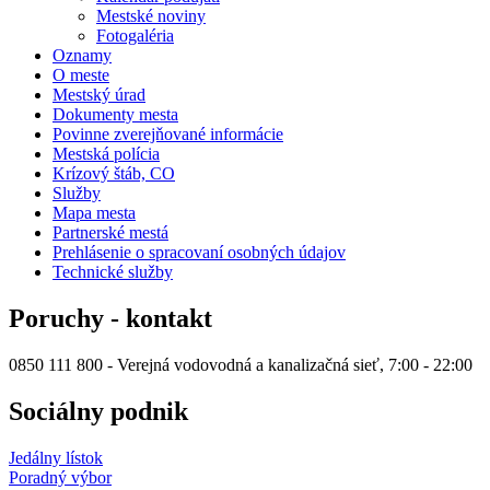
Mestské noviny
Fotogaléria
Oznamy
O meste
Mestský úrad
Dokumenty mesta
Povinne zverejňované informácie
Mestská polícia
Krízový štáb, CO
Služby
Mapa mesta
Partnerské mestá
Prehlásenie o spracovaní osobných údajov
Technické služby
Poruchy - kontakt
0850 111 800 - Verejná vodovodná a kanalizačná sieť, 7:00 - 22:00
Sociálny podnik
Jedálny lístok
Poradný výbor