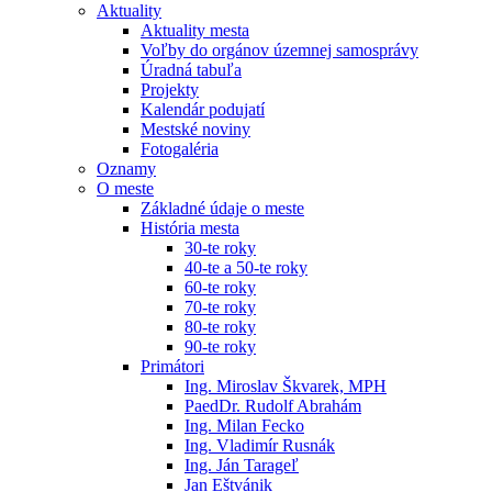
Aktuality
Aktuality mesta
Voľby do orgánov územnej samosprávy
Úradná tabuľa
Projekty
Kalendár podujatí
Mestské noviny
Fotogaléria
Oznamy
O meste
Základné údaje o meste
História mesta
30-te roky
40-te a 50-te roky
60-te roky
70-te roky
80-te roky
90-te roky
Primátori
Ing. Miroslav Škvarek, MPH
PaedDr. Rudolf Abrahám
Ing. Milan Fecko
Ing. Vladimír Rusnák
Ing. Ján Tarageľ
Jan Eštvánik