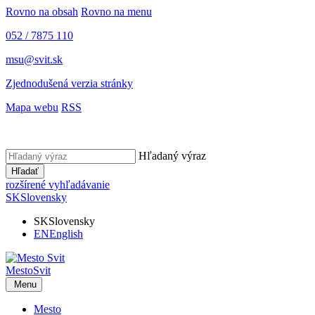
Rovno na obsah
Rovno na menu
052 / 7875 110
msu@svit.sk
Zjednodušená verzia stránky
Mapa webu
RSS
Hľadaný výraz
Hľadať
rozšírené vyhľadávanie
SK
Slovensky
SK
Slovensky
EN
English
Mesto
Svit
Menu
Mesto