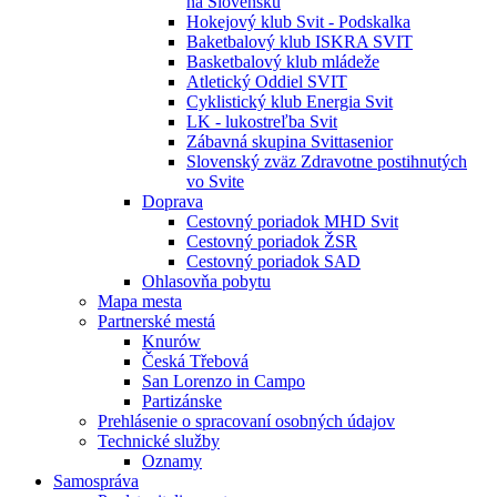
na Slovensku
Hokejový klub Svit - Podskalka
Baketbalový klub ISKRA SVIT
Basketbalový klub mládeže
Atletický Oddiel SVIT
Cyklistický klub Energia Svit
LK - lukostreľba Svit
Zábavná skupina Svittasenior
Slovenský zväz Zdravotne postihnutých
vo Svite
Doprava
Cestovný poriadok MHD Svit
Cestovný poriadok ŽSR
Cestovný poriadok SAD
Ohlasovňa pobytu
Mapa mesta
Partnerské mestá
Knurów
Česká Třebová
San Lorenzo in Campo
Partizánske
Prehlásenie o spracovaní osobných údajov
Technické služby
Oznamy
Samospráva