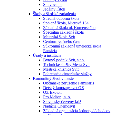
Stravovanie
Jedálny lístok
Školy a školské zariadenia
Stredná odborná škola
Spojená škola, Mierová 134
Základná škola ul. Komenského
Špeciálna základná škola
Materská škola Svit
Centrum voľného času
Súkromná základná umelecká škola
Fantázia
Úrady a inštitúcie
Bytový podnik Svit, s.r.o.
Technické služby Mesta Svit
Mestská knižnica Svit
Pohrebné a cintorínske služby
Komunitný život v meste
Občianske združenie Familiaris
Detský famózny svet OZ
OZ Ekoton
Pro Meliori, n. o.
Slovenský červený kríž
Nadácia Chemosvit
Základná organizácia Jednoty dôchodcov