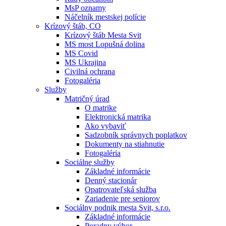
MsP oznamy
Náčelník mestskej polície
Krízový štáb, CO
Krízový štáb Mesta Svit
MS most Lopušná dolina
MS Covid
MS Ukrajina
Civilná ochrana
Fotogaléria
Služby
Matričný úrad
O matrike
Elektronická matrika
Ako vybaviť
Sadzobník správnych poplatkov
Dokumenty na stiahnutie
Fotogaléria
Sociálne služby
Základné informácie
Denný stacionár
Opatrovateľská služba
Zariadenie pre seniorov
Sociálny podnik mesta Svit, s.r.o.
Základné informácie
Poradny výbor