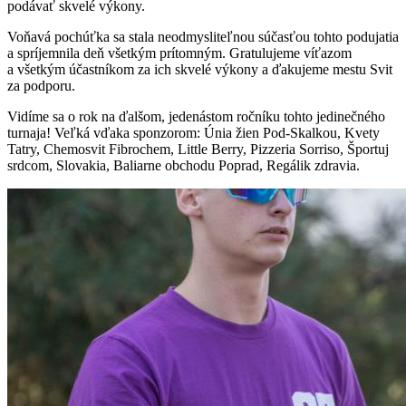
podávať skvelé výkony.
Voňavá pochúťka sa stala neodmysliteľnou súčasťou tohto podujatia
a spríjemnila deň všetkým prítomným. Gratulujeme víťazom
a všetkým účastníkom za ich skvelé výkony a ďakujeme mestu Svit
za podporu.
Vidíme sa o rok na ďalšom, jedenástom ročníku tohto jedinečného
turnaja! Veľká vďaka sponzorom: Únia žien Pod-Skalkou, Kvety
Tatry, Chemosvit Fibrochem, Little Berry, Pizzeria Sorriso, Športuj
srdcom, Slovakia, Baliarne obchodu Poprad, Regálik zdravia.