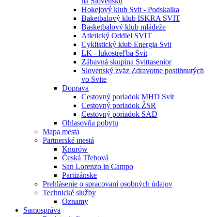
na Slovensku
Hokejový klub Svit - Podskalka
Baketbalový klub ISKRA SVIT
Basketbalový klub mládeže
Atletický Oddiel SVIT
Cyklistický klub Energia Svit
LK - lukostreľba Svit
Zábavná skupina Svittasenior
Slovenský zväz Zdravotne postihnutých
vo Svite
Doprava
Cestovný poriadok MHD Svit
Cestovný poriadok ŽSR
Cestovný poriadok SAD
Ohlasovňa pobytu
Mapa mesta
Partnerské mestá
Knurów
Česká Třebová
San Lorenzo in Campo
Partizánske
Prehlásenie o spracovaní osobných údajov
Technické služby
Oznamy
Samospráva