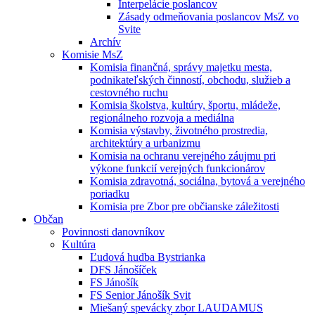
Interpelácie poslancov
Zásady odmeňovania poslancov MsZ vo
Svite
Archív
Komisie MsZ
Komisia finančná, správy majetku mesta,
podnikateľských činností, obchodu, služieb a
cestovného ruchu
Komisia školstva, kultúry, športu, mládeže,
regionálneho rozvoja a mediálna
Komisia výstavby, životného prostredia,
architektúry a urbanizmu
Komisia na ochranu verejného záujmu pri
výkone funkcií verejných funkcionárov
Komisia zdravotná, sociálna, bytová a verejného
poriadku
Komisia pre Zbor pre občianske záležitosti
Občan
Povinnosti danovníkov
Kultúra
Ľudová hudba Bystrianka
DFS Jánošíček
FS Jánošík
FS Senior Jánošík Svit
Miešaný spevácky zbor LAUDAMUS