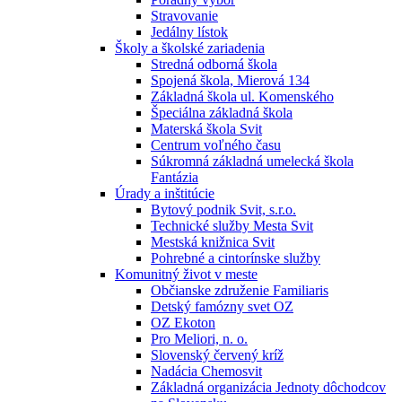
Stravovanie
Jedálny lístok
Školy a školské zariadenia
Stredná odborná škola
Spojená škola, Mierová 134
Základná škola ul. Komenského
Špeciálna základná škola
Materská škola Svit
Centrum voľného času
Súkromná základná umelecká škola
Fantázia
Úrady a inštitúcie
Bytový podnik Svit, s.r.o.
Technické služby Mesta Svit
Mestská knižnica Svit
Pohrebné a cintorínske služby
Komunitný život v meste
Občianske združenie Familiaris
Detský famózny svet OZ
OZ Ekoton
Pro Meliori, n. o.
Slovenský červený kríž
Nadácia Chemosvit
Základná organizácia Jednoty dôchodcov