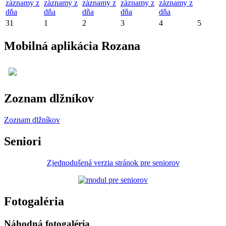
záznamy z
záznamy z
záznamy z
záznamy z
záznamy z
dňa
dňa
dňa
dňa
dňa
31
1
2
3
4
5
Mobilná aplikácia Rozana
Zoznam dlžníkov
Zoznam dlžníkov
Seniori
Zjednodušená verzia stránok pre seniorov
Fotogaléria
Náhodná fotogaléria