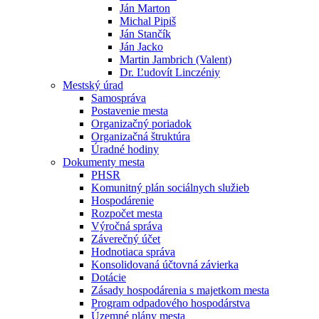
Ján Marton
Michal Pipiš
Ján Stančík
Ján Jacko
Martin Jambrich (Valent)
Dr. Ľudovít Linczéniy
Mestský úrad
Samospráva
Postavenie mesta
Organizačný poriadok
Organizačná štruktúra
Úradné hodiny
Dokumenty mesta
PHSR
Komunitný plán sociálnych služieb
Hospodárenie
Rozpočet mesta
Výročná správa
Záverečný účet
Hodnotiaca správa
Konsolidovaná účtovná závierka
Dotácie
Zásady hospodárenia s majetkom mesta
Program odpadového hospodárstva
Územné plány mesta