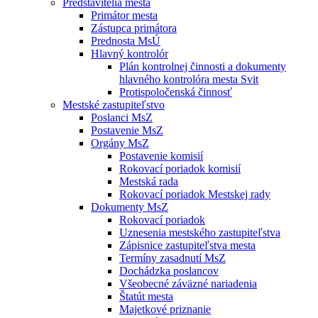
Predstavitelia mesta
Primátor mesta
Zástupca primátora
Prednosta MsÚ
Hlavný kontrolór
Plán kontrolnej činnosti a dokumenty
hlavného kontrolóra mesta Svit
Protispoločenská činnosť
Mestské zastupiteľstvo
Poslanci MsZ
Postavenie MsZ
Orgány MsZ
Postavenie komisií
Rokovací poriadok komisií
Mestská rada
Rokovací poriadok Mestskej rady
Dokumenty MsZ
Rokovací poriadok
Uznesenia mestského zastupiteľstva
Zápisnice zastupiteľstva mesta
Termíny zasadnutí MsZ
Dochádzka poslancov
Všeobecné záväzné nariadenia
Štatút mesta
Majetkové priznanie