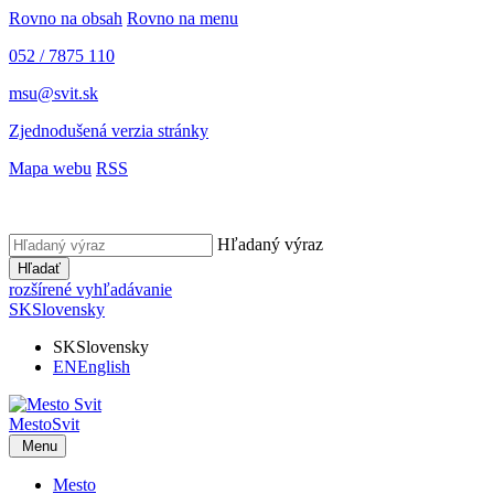
Rovno na obsah
Rovno na menu
052 / 7875 110
msu@svit.sk
Zjednodušená verzia stránky
Mapa webu
RSS
Hľadaný výraz
Hľadať
rozšírené vyhľadávanie
SK
Slovensky
SK
Slovensky
EN
English
Mesto
Svit
Menu
Mesto