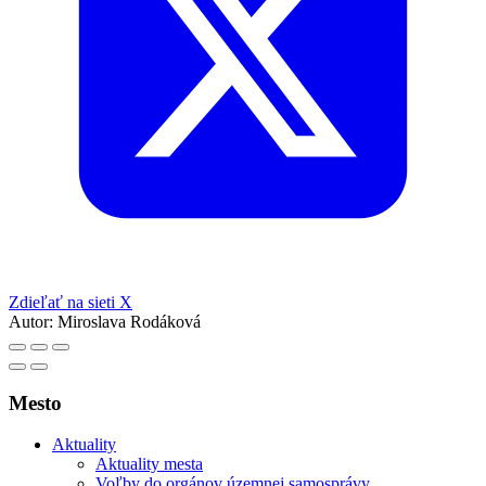
Zdieľať na sieti X
Autor:
Miroslava Rodáková
Mesto
Aktuality
Aktuality mesta
Voľby do orgánov územnej samosprávy