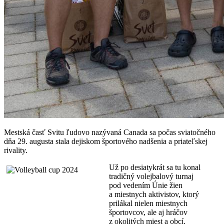
Mestská časť Svitu ľudovo nazývaná Canada sa počas sviatočného
dňa 29. augusta stala dejiskom športového nadšenia a priateľskej
rivality.
Už po desiatykrát sa tu konal
tradičný volejbalový turnaj
pod vedením Únie žien
a miestnych aktivistov, ktorý
prilákal nielen miestnych
športovcov, ale aj hráčov
z okolitých miest a obcí.