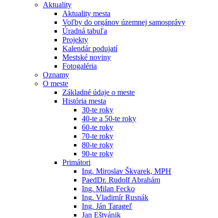
Aktuality
Aktuality mesta
Voľby do orgánov územnej samosprávy
Úradná tabuľa
Projekty
Kalendár podujatí
Mestské noviny
Fotogaléria
Oznamy
O meste
Základné údaje o meste
História mesta
30-te roky
40-te a 50-te roky
60-te roky
70-te roky
80-te roky
90-te roky
Primátori
Ing. Miroslav Škvarek, MPH
PaedDr. Rudolf Abrahám
Ing. Milan Fecko
Ing. Vladimír Rusnák
Ing. Ján Tarageľ
Jan Eštvánik