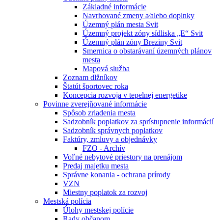
Základné informácie
Navrhované zmeny a⁄alebo doplnky
Územný plán mesta Svit
Územný projekt zóny sídliska „E“ Svit
Územný plán zóny Breziny Svit
Smernica o obstarávaní územných plánov
mesta
Mapová služba
Zoznam dlžníkov
Štatút športovec roka
Koncepcia rozvoja v tepelnej energetike
Povinne zverejňované informácie
Spôsob zriadenia mesta
Sadzobník poplatkov za sprístupnenie informácií
Sadzobník správnych poplatkov
Faktúry, zmluvy a objednávky
FZO - Archív
Voľné nebytové priestory na prenájom
Predaj majetku mesta
Správne konania - ochrana prírody
VZN
Miestny poplatok za rozvoj
Mestská polícia
Úlohy mestskej polície
Rady občanom