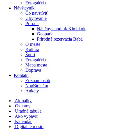
Fotogaléria
Návštevník
Čo navštíviť
Ubytovanie
Príroda
Náučný chodník Kimbiark
Geopark
Prírodná rezervácia Baba
O meste
Kultúra
Šport
Fotogaléria
Mapa mesta
Doprava
Kontakt
Zoznam osôb
Napíšte nám
Ankety
Aktuality
Oznamy
Úradná tabuľa
Ako vybaviť
Kalendár
Digitálne mesto