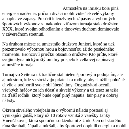
Atmosféra na ihrisku bola plná
energie a nadšenia, pričom diváci mohli vidieť skvelé výkony
a napínavé zápasy. Po sérii intenzívnych zápasov a výborných
športových výkonov sa nakoniec víťazom turnaja stalo družstvo
XXX, ktoré svojím odhodlaním a tímovým duchom dominovalo
v záverečnom stretnutí.
Na druhom mieste sa umiestnilo družstvo Juniori, ktoré sa tiež
prezentovalo výbornou hrou a bojovnosťou až do posledného
momentu. Bronzovú priečku obsadilo družstvo Kto príde, ktoré
svojim dynamickým štýlom hry prispelo k celkovej napínavej
atmosfére turnaja.
Turnaj vo Svite sa už tradične stal nielen športovým podujatím, ale
aj miestom, kde sa stretávajú priatelia a rodiny, aby si užili spoločné
chvíle a podporili svoje obľúbené tímy. Organizátori ocenili
všetkých hráčov za ich účasť a skvelé výkony a už teraz sa tešia
na ďalší ročník, ktorý bude opäť plný napätia, fair-play a dobrej
nálady.
Okrem skvelého volejbalu sa o výbornú náladu postaral aj
vynikajúci guláš, ktorý už 10 rokov vzniká z varešky Janky
Vnenčákovej, ktorá spoločne so žienkami z Únie žien od skorého
rána škrabali, šúpali a miešali, aby športovci doplnili energiu a mohli