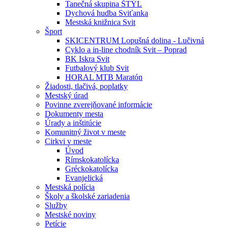
Tanečná skupina ŠTÝL
Dychová hudba Sviťanka
Mestská knižnica Svit
Šport
SKICENTRUM Lopušná dolina - Lučivná
Cyklo a in-line chodník Svit – Poprad
BK Iskra Svit
Futbalový klub Svit
HORAL MTB Maratón
Žiadosti, tlačivá, poplatky
Mestský úrad
Povinne zverejňované informácie
Dokumenty mesta
Úrady a inštitúcie
Komunitný život v meste
Cirkvi v meste
Úvod
Rímskokatolícka
Gréckokatolícka
Evanjelická
Mestská polícia
Školy a školské zariadenia
Služby
Mestské noviny
Petície