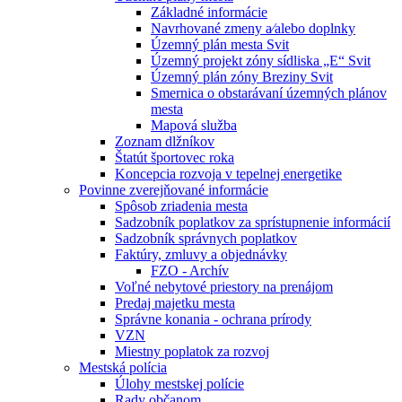
Základné informácie
Navrhované zmeny a⁄alebo doplnky
Územný plán mesta Svit
Územný projekt zóny sídliska „E“ Svit
Územný plán zóny Breziny Svit
Smernica o obstarávaní územných plánov
mesta
Mapová služba
Zoznam dlžníkov
Štatút športovec roka
Koncepcia rozvoja v tepelnej energetike
Povinne zverejňované informácie
Spôsob zriadenia mesta
Sadzobník poplatkov za sprístupnenie informácií
Sadzobník správnych poplatkov
Faktúry, zmluvy a objednávky
FZO - Archív
Voľné nebytové priestory na prenájom
Predaj majetku mesta
Správne konania - ochrana prírody
VZN
Miestny poplatok za rozvoj
Mestská polícia
Úlohy mestskej polície
Rady občanom