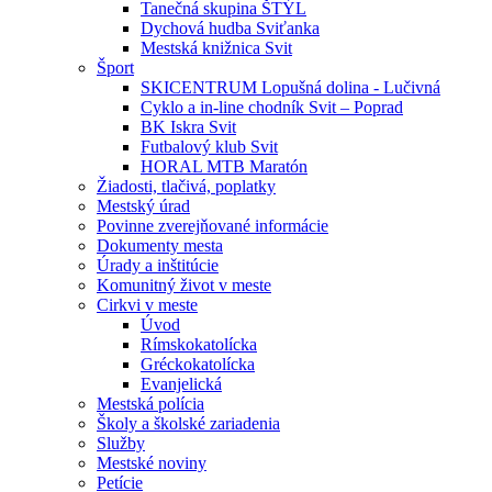
Tanečná skupina ŠTÝL
Dychová hudba Sviťanka
Mestská knižnica Svit
Šport
SKICENTRUM Lopušná dolina - Lučivná
Cyklo a in-line chodník Svit – Poprad
BK Iskra Svit
Futbalový klub Svit
HORAL MTB Maratón
Žiadosti, tlačivá, poplatky
Mestský úrad
Povinne zverejňované informácie
Dokumenty mesta
Úrady a inštitúcie
Komunitný život v meste
Cirkvi v meste
Úvod
Rímskokatolícka
Gréckokatolícka
Evanjelická
Mestská polícia
Školy a školské zariadenia
Služby
Mestské noviny
Petície