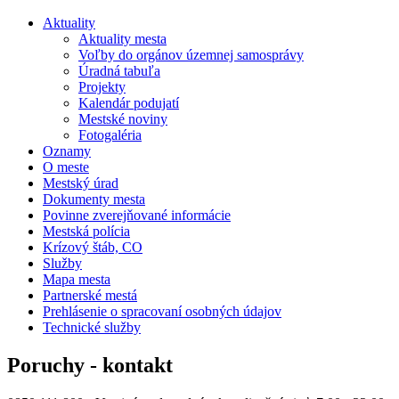
Aktuality
Aktuality mesta
Voľby do orgánov územnej samosprávy
Úradná tabuľa
Projekty
Kalendár podujatí
Mestské noviny
Fotogaléria
Oznamy
O meste
Mestský úrad
Dokumenty mesta
Povinne zverejňované informácie
Mestská polícia
Krízový štáb, CO
Služby
Mapa mesta
Partnerské mestá
Prehlásenie o spracovaní osobných údajov
Technické služby
Poruchy - kontakt