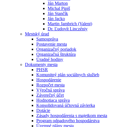
Ján Marton
Michal Pipiš
Ján Stančík
Ján Jacko
Martin Jambrich (Valent)
Dr. Ľudovít Linczéniy
Mestský úrad
Samospráva
Postavenie mesta
Organizačný poriadok
Organizačná štruktúra
Úradné hodiny
Dokumenty mesta
PHSR
Komunitný plán sociálnych služieb
Hospodárenie
Rozpočet mesta
Výročná správa
Záverečný účet
Hodnotiaca správa
Konsolidovaná účtovná závierka
Dotácie
Zásady hospodárenia s majetkom mesta
Program odpadového hospodárstva
Územné plány mesta