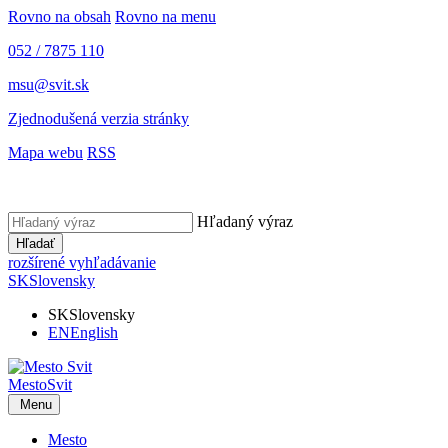
Rovno na obsah
Rovno na menu
052 / 7875 110
msu@svit.sk
Zjednodušená verzia stránky
Mapa webu
RSS
Hľadaný výraz
Hľadať
rozšírené vyhľadávanie
SK
Slovensky
SK
Slovensky
EN
English
Mesto
Svit
Menu
Mesto