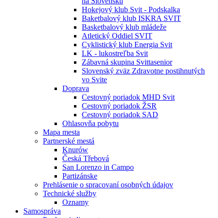
na Slovensku
Hokejový klub Svit - Podskalka
Baketbalový klub ISKRA SVIT
Basketbalový klub mládeže
Atletický Oddiel SVIT
Cyklistický klub Energia Svit
LK - lukostreľba Svit
Zábavná skupina Svittasenior
Slovenský zväz Zdravotne postihnutých
vo Svite
Doprava
Cestovný poriadok MHD Svit
Cestovný poriadok ŽSR
Cestovný poriadok SAD
Ohlasovňa pobytu
Mapa mesta
Partnerské mestá
Knurów
Česká Třebová
San Lorenzo in Campo
Partizánske
Prehlásenie o spracovaní osobných údajov
Technické služby
Oznamy
Samospráva