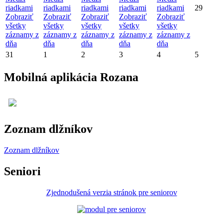
riadkami
riadkami
riadkami
riadkami
riadkami
29
Zobraziť
Zobraziť
Zobraziť
Zobraziť
Zobraziť
všetky
všetky
všetky
všetky
všetky
záznamy z
záznamy z
záznamy z
záznamy z
záznamy z
dňa
dňa
dňa
dňa
dňa
31
1
2
3
4
5
Mobilná aplikácia Rozana
Zoznam dlžníkov
Zoznam dlžníkov
Seniori
Zjednodušená verzia stránok pre seniorov