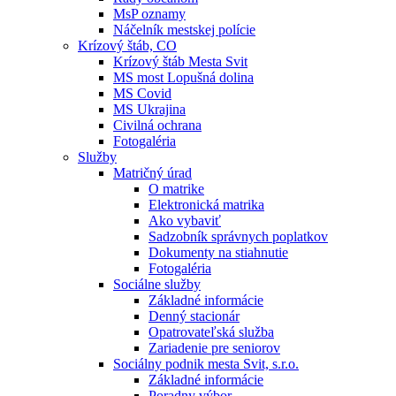
MsP oznamy
Náčelník mestskej polície
Krízový štáb, CO
Krízový štáb Mesta Svit
MS most Lopušná dolina
MS Covid
MS Ukrajina
Civilná ochrana
Fotogaléria
Služby
Matričný úrad
O matrike
Elektronická matrika
Ako vybaviť
Sadzobník správnych poplatkov
Dokumenty na stiahnutie
Fotogaléria
Sociálne služby
Základné informácie
Denný stacionár
Opatrovateľská služba
Zariadenie pre seniorov
Sociálny podnik mesta Svit, s.r.o.
Základné informácie
Poradny výbor