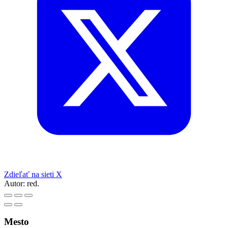
Zdieľať na sieti X
Autor:
red.
Mesto