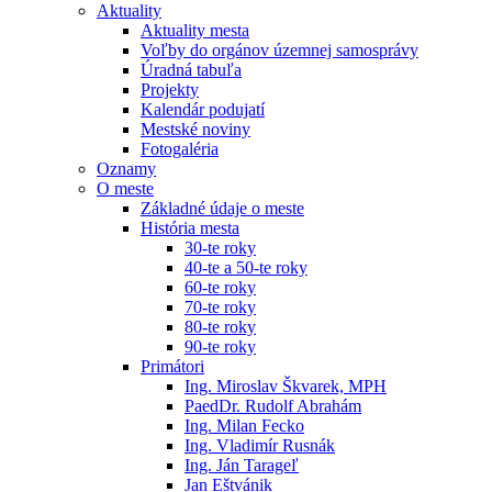
Aktuality
Aktuality mesta
Voľby do orgánov územnej samosprávy
Úradná tabuľa
Projekty
Kalendár podujatí
Mestské noviny
Fotogaléria
Oznamy
O meste
Základné údaje o meste
História mesta
30-te roky
40-te a 50-te roky
60-te roky
70-te roky
80-te roky
90-te roky
Primátori
Ing. Miroslav Škvarek, MPH
PaedDr. Rudolf Abrahám
Ing. Milan Fecko
Ing. Vladimír Rusnák
Ing. Ján Tarageľ
Jan Eštvánik