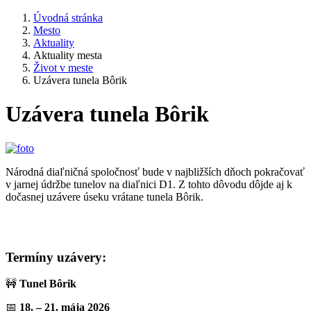
Úvodná stránka
Mesto
Aktuality
Aktuality mesta
Život v meste
Uzávera tunela Bôrik
Uzávera tunela Bôrik
Národná diaľničná spoločnosť bude v najbližších dňoch pokračovať
v jarnej údržbe tunelov na diaľnici D1. Z tohto dôvodu dôjde aj k
dočasnej uzávere úseku vrátane tunela Bôrik.
Termíny uzávery:
🚧
Tunel Bôrik
📅
18. – 21. mája 2026