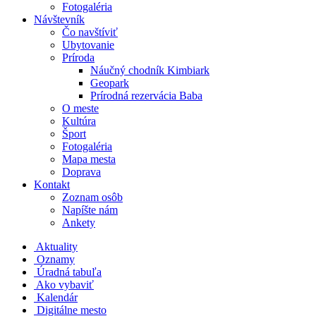
Fotogaléria
Návštevník
Čo navštíviť
Ubytovanie
Príroda
Náučný chodník Kimbiark
Geopark
Prírodná rezervácia Baba
O meste
Kultúra
Šport
Fotogaléria
Mapa mesta
Doprava
Kontakt
Zoznam osôb
Napíšte nám
Ankety
Aktuality
Oznamy
Úradná tabuľa
Ako vybaviť
Kalendár
Digitálne mesto