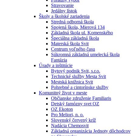
Stravovanie
Jedálny lístok
Školy a školské zariadenia
Stredná odborná škola
Spojená škola, Mierová 134
Základná škola ul. Komenského
Špeciálna základná škola
Materská škola Svit
Centrum voľného času
Súkromná základná umelecká škola
Fantázia
Úrady a inštitúcie
Bytový podnik Svit, s.r.o.
Technické služby Mesta Svit
Mestská knižnica Svit
Pohrebné a cintorínske služby
Komunitný život v meste
Občianske združenie Familiaris
Detský famózny svet OZ
OZ Ekoton
Pro Meliori, n. o.
Slovenský červený kríž
Nadácia Chemosvit
Základná organizácia Jednoty dôchodcov