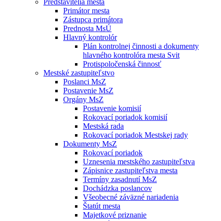
Predstavitelia mesta
Primátor mesta
Zástupca primátora
Prednosta MsÚ
Hlavný kontrolór
Plán kontrolnej činnosti a dokumenty
hlavného kontrolóra mesta Svit
Protispoločenská činnosť
Mestské zastupiteľstvo
Poslanci MsZ
Postavenie MsZ
Orgány MsZ
Postavenie komisií
Rokovací poriadok komisií
Mestská rada
Rokovací poriadok Mestskej rady
Dokumenty MsZ
Rokovací poriadok
Uznesenia mestského zastupiteľstva
Zápisnice zastupiteľstva mesta
Termíny zasadnutí MsZ
Dochádzka poslancov
Všeobecné záväzné nariadenia
Štatút mesta
Majetkové priznanie