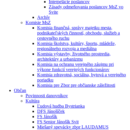
Interpelácie poslancov
Zásady odmeňovania poslancov MsZ vo
Svite
Archív
Komisie MsZ
Komisia finančná, správy majetku mesta,
podnikateľských činností, obchodu, služieb a
cestovného ruchu
Komisia školstva, kultúry, športu, mládeže,
regionálneho rozvoja a mediálna
Komisia výstavby, životného prostredia,
architektúry a urbanizmu
Komisia na ochranu verejného záujmu pri
výkone funkcií verejných funkcionárov
Komisia zdravotná, sociálna, bytová a verejného
poriadku
Komisia pre Zbor pre občianske záležitosti
Občan
Povinnosti danovníkov
Kultúra
Ľudová hudba Bystrianka
DFS Jánošíček
FS Jánošík
FS Senior Jánošík Svit
Miešaný spevácky zbor LAUDAMUS