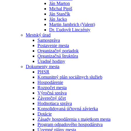
Ján Marton
Michal Pipiš
Ján Stančík
Ján Jacko
Martin Jambrich (Valent)
Dr. Ľudovít Linczéniy
Mestský úrad
Samospráva
Postavenie mesta
Organizačný poriadok
Organizačná štruktúra
Úradné hodiny
Dokumenty mesta
PHSR
Komunitný plán sociálnych služieb
Hospodárenie
Rozpočet mesta
Výročná správa
Záverečný účet
Hodnotiaca správa
Konsolidovaná účtovná závierka
Dotácie
Zásady hospodárenia s majetkom mesta
Program odpadového hospodárstva
Územné plány mesta