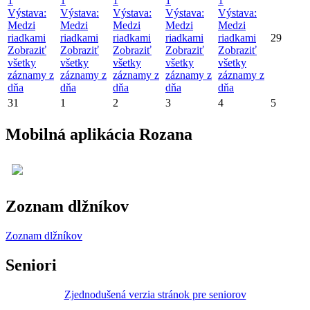
1
1
1
1
1
Výstava:
Výstava:
Výstava:
Výstava:
Výstava:
Medzi
Medzi
Medzi
Medzi
Medzi
riadkami
riadkami
riadkami
riadkami
riadkami
29
Zobraziť
Zobraziť
Zobraziť
Zobraziť
Zobraziť
všetky
všetky
všetky
všetky
všetky
záznamy z
záznamy z
záznamy z
záznamy z
záznamy z
dňa
dňa
dňa
dňa
dňa
31
1
2
3
4
5
Mobilná aplikácia Rozana
Zoznam dlžníkov
Zoznam dlžníkov
Seniori
Zjednodušená verzia stránok pre seniorov