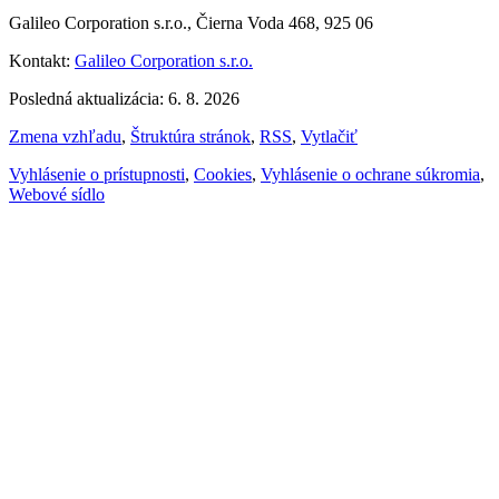
Galileo Corporation s.r.o., Čierna Voda 468, 925 06
Kontakt:
Galileo Corporation s.r.o.
Posledná aktualizácia: 6. 8. 2026
Zmena vzhľadu
,
Štruktúra stránok
,
RSS
,
Vytlačiť
Vyhlásenie o prístupnosti
,
Cookies
,
Vyhlásenie o ochrane súkromia
,
Webové sídlo