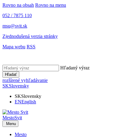
Rovno na obsah
Rovno na menu
052 / 7875 110
msu@svit.sk
Zjednodušená verzia stránky
Mapa webu
RSS
Hľadaný výraz
Hľadať
rozšírené vyhľadávanie
SK
Slovensky
SK
Slovensky
EN
English
Mesto
Svit
Menu
Mesto