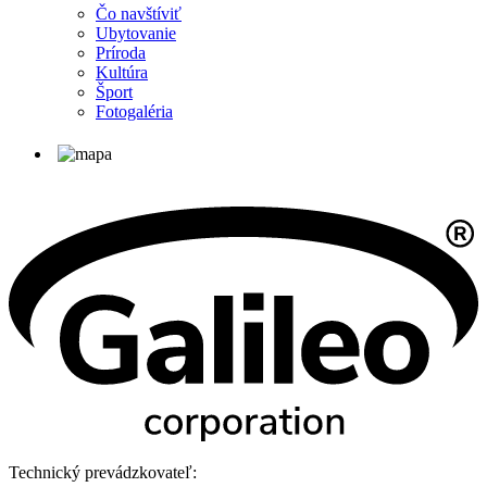
Čo navštíviť
Ubytovanie
Príroda
Kultúra
Šport
Fotogaléria
Technický prevádzkovateľ: