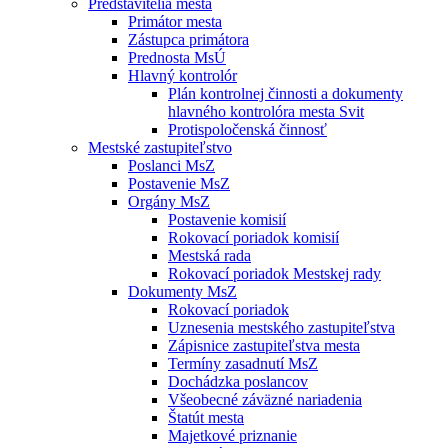
Predstavitelia mesta
Primátor mesta
Zástupca primátora
Prednosta MsÚ
Hlavný kontrolór
Plán kontrolnej činnosti a dokumenty
hlavného kontrolóra mesta Svit
Protispoločenská činnosť
Mestské zastupiteľstvo
Poslanci MsZ
Postavenie MsZ
Orgány MsZ
Postavenie komisií
Rokovací poriadok komisií
Mestská rada
Rokovací poriadok Mestskej rady
Dokumenty MsZ
Rokovací poriadok
Uznesenia mestského zastupiteľstva
Zápisnice zastupiteľstva mesta
Termíny zasadnutí MsZ
Dochádzka poslancov
Všeobecné záväzné nariadenia
Štatút mesta
Majetkové priznanie