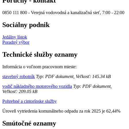
Poruchy - kontakt
0850 111 800 - Verejná vodovodná a kanalizačná sieť, 7:00 - 22:00
Sociálny podnik
Jedálny lístok
Poradný výbor
Technické služby oznamy
Informácia o voľnom pracovnom mieste:
stavebný robotník
Typ: PDF dokument, Veľkosť: 145.34 kB
vodič nákladného motorového vozidla
Typ: PDF dokument,
Veľkosť: 209.05 kB
Pohrebné a cintorínske služby
Úroveň vytriedenia komunálneho odpadu za rok 2025 je 62,44%
Smútočné oznamy