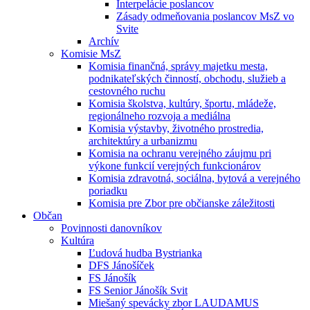
Interpelácie poslancov
Zásady odmeňovania poslancov MsZ vo
Svite
Archív
Komisie MsZ
Komisia finančná, správy majetku mesta,
podnikateľských činností, obchodu, služieb a
cestovného ruchu
Komisia školstva, kultúry, športu, mládeže,
regionálneho rozvoja a mediálna
Komisia výstavby, životného prostredia,
architektúry a urbanizmu
Komisia na ochranu verejného záujmu pri
výkone funkcií verejných funkcionárov
Komisia zdravotná, sociálna, bytová a verejného
poriadku
Komisia pre Zbor pre občianske záležitosti
Občan
Povinnosti danovníkov
Kultúra
Ľudová hudba Bystrianka
DFS Jánošíček
FS Jánošík
FS Senior Jánošík Svit
Miešaný spevácky zbor LAUDAMUS