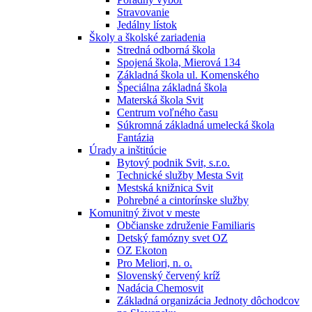
Stravovanie
Jedálny lístok
Školy a školské zariadenia
Stredná odborná škola
Spojená škola, Mierová 134
Základná škola ul. Komenského
Špeciálna základná škola
Materská škola Svit
Centrum voľného času
Súkromná základná umelecká škola
Fantázia
Úrady a inštitúcie
Bytový podnik Svit, s.r.o.
Technické služby Mesta Svit
Mestská knižnica Svit
Pohrebné a cintorínske služby
Komunitný život v meste
Občianske združenie Familiaris
Detský famózny svet OZ
OZ Ekoton
Pro Meliori, n. o.
Slovenský červený kríž
Nadácia Chemosvit
Základná organizácia Jednoty dôchodcov