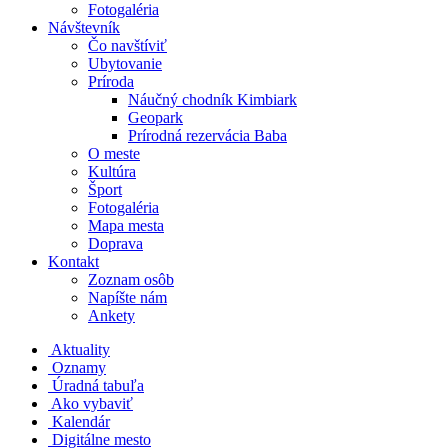
Fotogaléria
Návštevník
Čo navštíviť
Ubytovanie
Príroda
Náučný chodník Kimbiark
Geopark
Prírodná rezervácia Baba
O meste
Kultúra
Šport
Fotogaléria
Mapa mesta
Doprava
Kontakt
Zoznam osôb
Napíšte nám
Ankety
Aktuality
Oznamy
Úradná tabuľa
Ako vybaviť
Kalendár
Digitálne mesto