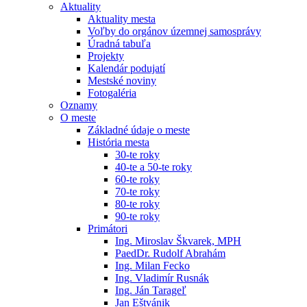
Aktuality
Aktuality mesta
Voľby do orgánov územnej samosprávy
Úradná tabuľa
Projekty
Kalendár podujatí
Mestské noviny
Fotogaléria
Oznamy
O meste
Základné údaje o meste
História mesta
30-te roky
40-te a 50-te roky
60-te roky
70-te roky
80-te roky
90-te roky
Primátori
Ing. Miroslav Škvarek, MPH
PaedDr. Rudolf Abrahám
Ing. Milan Fecko
Ing. Vladimír Rusnák
Ing. Ján Tarageľ
Jan Eštvánik