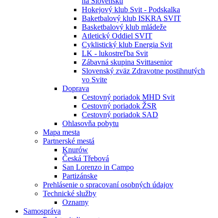
na Slovensku
Hokejový klub Svit - Podskalka
Baketbalový klub ISKRA SVIT
Basketbalový klub mládeže
Atletický Oddiel SVIT
Cyklistický klub Energia Svit
LK - lukostreľba Svit
Zábavná skupina Svittasenior
Slovenský zväz Zdravotne postihnutých
vo Svite
Doprava
Cestovný poriadok MHD Svit
Cestovný poriadok ŽSR
Cestovný poriadok SAD
Ohlasovňa pobytu
Mapa mesta
Partnerské mestá
Knurów
Česká Třebová
San Lorenzo in Campo
Partizánske
Prehlásenie o spracovaní osobných údajov
Technické služby
Oznamy
Samospráva