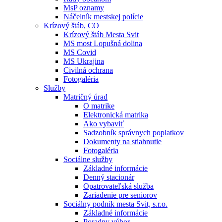
MsP oznamy
Náčelník mestskej polície
Krízový štáb, CO
Krízový štáb Mesta Svit
MS most Lopušná dolina
MS Covid
MS Ukrajina
Civilná ochrana
Fotogaléria
Služby
Matričný úrad
O matrike
Elektronická matrika
Ako vybaviť
Sadzobník správnych poplatkov
Dokumenty na stiahnutie
Fotogaléria
Sociálne služby
Základné informácie
Denný stacionár
Opatrovateľská služba
Zariadenie pre seniorov
Sociálny podnik mesta Svit, s.r.o.
Základné informácie
Poradny výbor