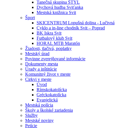
Tanečná skupina ŠTÝL
Dychová hudba Sviťanka
Mestská knižnica Svit
Šport
SKICENTRUM Lopušná dolina - Lučivná
Cyklo a in-line chodník Svit – Poprad
BK Iskra Svit
Futbalový klub Svit
HORAL MTB Maratón
Žiadosti, tlačivá, poplatky
Mestský úrad
Povinne zverejňované informácie
Dokumenty mesta
Úrady a inštitúcie
Komunitný život v meste
Cirkvi v meste
Úvod
Rímskokatolícka
Gréckokatolícka
Evanjelická
Mestská polícia
Školy a školské zariadenia
Služby
Mestské noviny
Petície