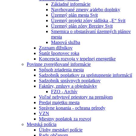
Základné informácie
Navrhované zmeny a⁄alebo doplnky
Územný plán mesta Svit
Územný projekt zóny sídliska „E“ Svit
Územný plán zóny Breziny Svit
Smernica o obstarávaní územných plánov
mesta
Mapová služba
Zoznam dlžníkov
Štatút športovec roka
Koncepcia rozvoja v tepelnej energetike
Povinne zverejňované informácie
Spôsob zriadenia mesta
Sadzobník poplatkov za sprístupnenie informácií
Sadzobník správnych poplatkov
Faktúry, zmluvy a objednávky
FZO - Archív
Voľné nebytové priestory na prenájom
Predaj majetku mesta
Správne konania - ochrana prírody
VZN
Miestny poplatok za rozvoj
Mestská polícia
Úlohy mestskej polície
Rady občanom