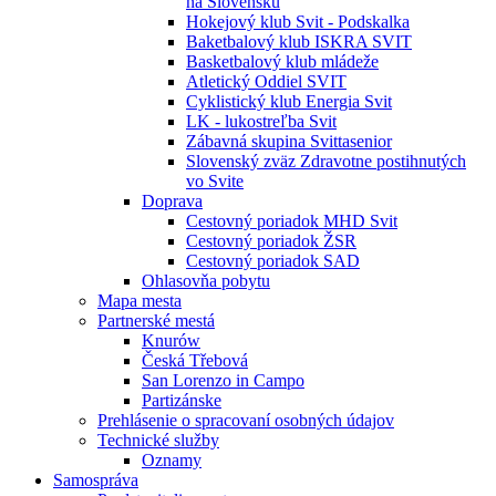
na Slovensku
Hokejový klub Svit - Podskalka
Baketbalový klub ISKRA SVIT
Basketbalový klub mládeže
Atletický Oddiel SVIT
Cyklistický klub Energia Svit
LK - lukostreľba Svit
Zábavná skupina Svittasenior
Slovenský zväz Zdravotne postihnutých
vo Svite
Doprava
Cestovný poriadok MHD Svit
Cestovný poriadok ŽSR
Cestovný poriadok SAD
Ohlasovňa pobytu
Mapa mesta
Partnerské mestá
Knurów
Česká Třebová
San Lorenzo in Campo
Partizánske
Prehlásenie o spracovaní osobných údajov
Technické služby
Oznamy
Samospráva