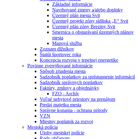
Základné informácie
Navrhované zmeny a⁄alebo doplnky
Územný plán mesta Svit
Územný projekt zóny sídliska „E“ Svit
Územný plán zóny Breziny Svit
Smernica o obstarávaní územných plánov
mesta
Mapová služba
Zoznam dlžníkov
Štatút športovec roka
Koncepcia rozvoja v tepelnej energetike
Povinne zverejňované informácie
Spôsob zriadenia mesta
Sadzobník poplatkov za sprístupnenie informácií
Sadzobník správnych poplatkov
Faktúry, zmluvy a objednávky
FZO - Archív
Voľné nebytové priestory na prenájom
Predaj majetku mesta
Správne konania - ochrana prírody
VZN
Miestny poplatok za rozvoj
Mestská polícia
Úlohy mestskej polície
Rady občanom