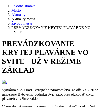
Úvodná stránka
Mesto
Aktuality
Aktuality mesta
Život v meste
PREVÁDZKOVANIE KRYTEJ PLAVÁRNE VO
SVITE...
PREVÁDZKOVANIE
KRYTEJ PLAVÁRNE VO
SVITE - UŽ V REŽIME
ZÁKLAD
Vyhláška č.25 Úradu verejného zdravotníctva zo dňa 24.2.2022
umožňuje Bytovému podniku Svit, s.r.o. prevádzkovať krytú
plaváreň v režime základ.
Vstup do priestorov plavárne sa bude riadiť aktuálne platnými