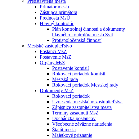
Predstavitelia mesta
Primátor mesta
Zástupca primátora
Prednosta MsÚ
Hlavný kontrolór
Plán kontrolnej činnosti a dokumenty
hlavného kontrolóra mesta Svit
Protispoločenská činnosť
Mestské zastupiteľstvo
Poslanci MsZ
Postavenie MsZ
Orgány MsZ
Postavenie komisií
Rokovací poriadok komisií
Mestská rada
Rokovací poriadok Mestskej rady
Dokumenty MsZ
Rokovací poriadok
Uznesenia mestského zastupiteľstva
Zápisnice zastupiteľstva mesta
Termíny zasadnutí MsZ
Dochádzka poslancov
Všeobecné záväzné nariadenia
Štatút mesta
Majetkové priznanie