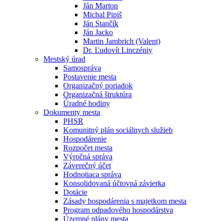
Ján Marton
Michal Pipiš
Ján Stančík
Ján Jacko
Martin Jambrich (Valent)
Dr. Ľudovít Linczéniy
Mestský úrad
Samospráva
Postavenie mesta
Organizačný poriadok
Organizačná štruktúra
Úradné hodiny
Dokumenty mesta
PHSR
Komunitný plán sociálnych služieb
Hospodárenie
Rozpočet mesta
Výročná správa
Záverečný účet
Hodnotiaca správa
Konsolidovaná účtovná závierka
Dotácie
Zásady hospodárenia s majetkom mesta
Program odpadového hospodárstva
Územné plány mesta