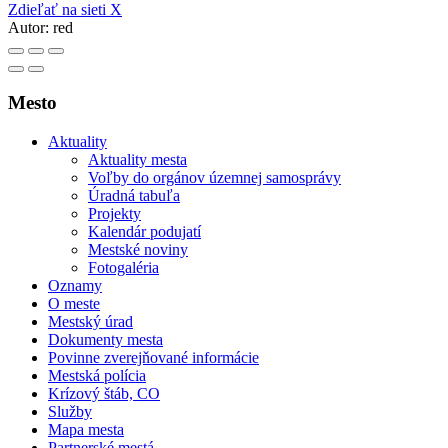
Zdieľať na sieti X
Autor:
red
Mesto
Aktuality
Aktuality mesta
Voľby do orgánov územnej samosprávy
Úradná tabuľa
Projekty
Kalendár podujatí
Mestské noviny
Fotogaléria
Oznamy
O meste
Mestský úrad
Dokumenty mesta
Povinne zverejňované informácie
Mestská polícia
Krízový štáb, CO
Služby
Mapa mesta
Partnerské mestá