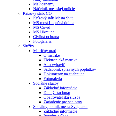
MsP oznamy
Náčelník mestskej polície
Krízový štáb, CO
Krízový štáb Mesta Svit
MS most Lopušná dolina
MS Covid
MS Ukrajina
Civilná ochrana
Fotogaléria
Služby
Matričný úrad
O matrike
Elektronická matrika
Ako vybaviť
Sadzobník správnych poplatkov
Dokumenty na stiahnutie
Fotogaléria
Sociálne služby
Základné informácie
Denný stacionár
Opatrovateľská služba
Zariadenie pre seniorov
Sociálny podnik mesta Svit, s.r.o.
Základné informácie
Poradny výbor