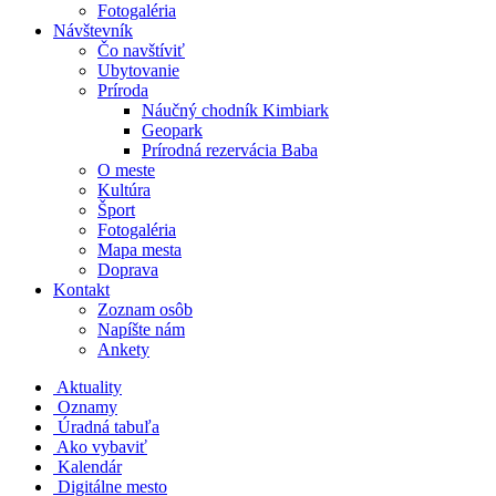
Fotogaléria
Návštevník
Čo navštíviť
Ubytovanie
Príroda
Náučný chodník Kimbiark
Geopark
Prírodná rezervácia Baba
O meste
Kultúra
Šport
Fotogaléria
Mapa mesta
Doprava
Kontakt
Zoznam osôb
Napíšte nám
Ankety
Aktuality
Oznamy
Úradná tabuľa
Ako vybaviť
Kalendár
Digitálne mesto