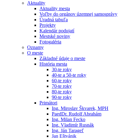
Aktuality
Aktuality mesta
Voľby do orgánov územnej samosprávy
Úradná tabuľa
Projekty
Kalendár podujatí
Mestské noviny
Fotogaléria
Oznamy
O meste
Základné údaje o meste
História mesta
30-te roky
40-te a 50-te roky
60-te roky
70-te roky
80-te roky
90-te roky
Primátori
Ing. Miroslav Škvarek, MPH
PaedDr. Rudolf Abrahám
Ing. Milan Fecko
Ing. Vladimír Rusnák
Ing. Ján Tarageľ
Jan Eštvánik