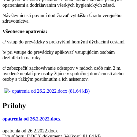
opatreniami a dodržiavaním všerkých hygienických zásad.
Návštevníci sú povinní dodržiavať vyhlášku Úradu verejného
zdravotníctva.
Všeobecné opatrenia:
a/ vstup do prevádzky s prekrytými hornými dýchacími cestami
b/ pri vstupe do prevádzky aplikovať vstupujúcim osobám
dezinfekciu na ruky
c/ zabezpečiť zachovávanie odstupov v radoch osôb min 2 m,
uvedené neplatí pre osoby žijúce v spoločnej domácnosti alebo
osoby s ťažkým postihnutím a ich asistentov.
opatrenia od 26.2.2022.docx (81.64 kB)
Prílohy
opatrenia od 26.2.2022.docx
opatrenia od 26.2.2022.docx
Typ súboru: DOCX dokument, Veľkosť: 81,64 kB