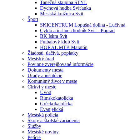
Tanečná skupina ŠTÝL
Dychová hudba Sviťanka
Mestská knižnica Svit
Šport
SKICENTRUM Lopušná dolina - Lučivná
Cyklo a in-line chodník Svit – Poprad
BK Iskra Svit
Futbalový klub Svit
HORAL MTB Maratón
Žiadosti, tlačivá, poplatky
Mestský úrad
Povinne zverejňované informácie
Dokumenty mesta
Úrady a inštitúcie
Komunitný život v meste
Cirkvi v meste
Úvod
Rímskokatolícka
Gréckokatolícka
Evanjelická
Mestská polícia
Školy a školské zariadenia
Služby
Mestské noviny
Petície