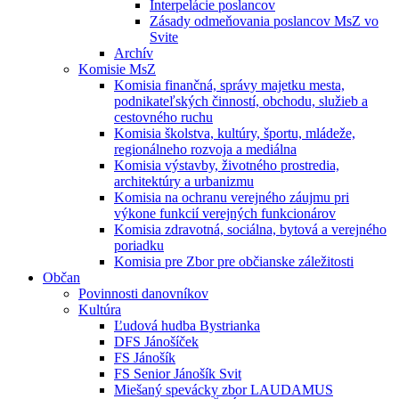
Interpelácie poslancov
Zásady odmeňovania poslancov MsZ vo
Svite
Archív
Komisie MsZ
Komisia finančná, správy majetku mesta,
podnikateľských činností, obchodu, služieb a
cestovného ruchu
Komisia školstva, kultúry, športu, mládeže,
regionálneho rozvoja a mediálna
Komisia výstavby, životného prostredia,
architektúry a urbanizmu
Komisia na ochranu verejného záujmu pri
výkone funkcií verejných funkcionárov
Komisia zdravotná, sociálna, bytová a verejného
poriadku
Komisia pre Zbor pre občianske záležitosti
Občan
Povinnosti danovníkov
Kultúra
Ľudová hudba Bystrianka
DFS Jánošíček
FS Jánošík
FS Senior Jánošík Svit
Miešaný spevácky zbor LAUDAMUS