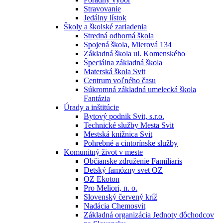
Stravovanie
Jedálny lístok
Školy a školské zariadenia
Stredná odborná škola
Spojená škola, Mierová 134
Základná škola ul. Komenského
Špeciálna základná škola
Materská škola Svit
Centrum voľného času
Súkromná základná umelecká škola
Fantázia
Úrady a inštitúcie
Bytový podnik Svit, s.r.o.
Technické služby Mesta Svit
Mestská knižnica Svit
Pohrebné a cintorínske služby
Komunitný život v meste
Občianske združenie Familiaris
Detský famózny svet OZ
OZ Ekoton
Pro Meliori, n. o.
Slovenský červený kríž
Nadácia Chemosvit
Základná organizácia Jednoty dôchodcov