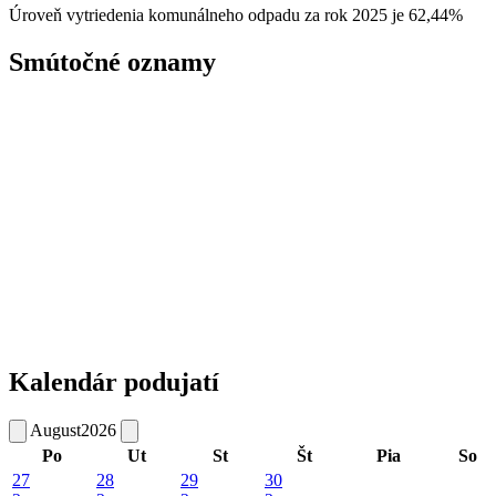
Úroveň vytriedenia komunálneho odpadu za rok 2025 je 62,44%
Smútočné oznamy
Kalendár podujatí
August
2026
Po
Ut
St
Št
Pia
So
27
28
29
30