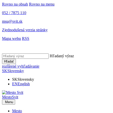
Rovno na obsah
Rovno na menu
052 / 7875 110
msu@svit.sk
Zjednodušená verzia stránky
Mapa webu
RSS
Hľadaný výraz
Hľadať
rozšírené vyhľadávanie
SK
Slovensky
SK
Slovensky
EN
English
Mesto
Svit
Menu
Mesto