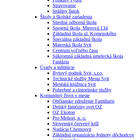
Stravovanie
Jedálny lístok
Školy a školské zariadenia
Stredná odborná škola
Spojená škola, Mierová 134
Základná škola ul. Komenského
Špeciálna základná škola
Materská škola Svit
Centrum voľného času
Súkromná základná umelecká škola
Fantázia
Úrady a inštitúcie
Bytový podnik Svit, s.r.o.
Technické služby Mesta Svit
Mestská knižnica Svit
Pohrebné a cintorínske služby
Komunitný život v meste
Občianske združenie Familiaris
Detský famózny svet OZ
OZ Ekoton
Pro Meliori, n. o.
Slovenský červený kríž
Nadácia Chemosvit
Základná organizácia Jednoty dôchodcov