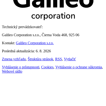
Technický prevádzkovateľ:
Galileo Corporation s.r.o., Čierna Voda 468, 925 06
Kontakt:
Galileo Corporation s.r.o.
Posledná aktualizácia: 6. 8. 2026
Zmena vzhľadu
,
Štruktúra stránok
,
RSS
,
Vytlačiť
Vyhlásenie o prístupnosti
,
Cookies
,
Vyhlásenie o ochrane súkromia
,
Webové sídlo