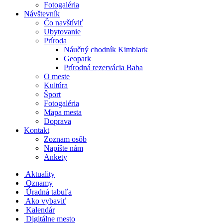
Fotogaléria
Návštevník
Čo navštíviť
Ubytovanie
Príroda
Náučný chodník Kimbiark
Geopark
Prírodná rezervácia Baba
O meste
Kultúra
Šport
Fotogaléria
Mapa mesta
Doprava
Kontakt
Zoznam osôb
Napíšte nám
Ankety
Aktuality
Oznamy
Úradná tabuľa
Ako vybaviť
Kalendár
Digitálne mesto