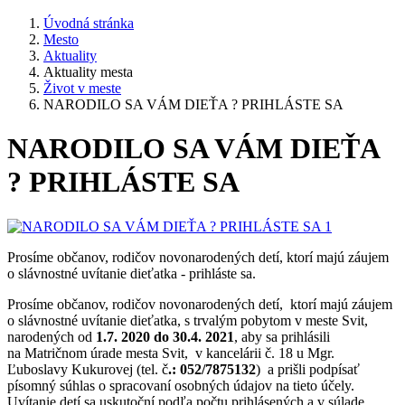
Úvodná stránka
Mesto
Aktuality
Aktuality mesta
Život v meste
NARODILO SA VÁM DIEŤA ? PRIHLÁSTE SA
NARODILO SA VÁM DIEŤA
? PRIHLÁSTE SA
Prosíme občanov, rodičov novonarodených detí, ktorí majú záujem
o slávnostné uvítanie dieťatka - prihláste sa.
Prosíme občanov, rodičov novonarodených detí, ktorí majú záujem
o slávnostné uvítanie dieťatka, s trvalým pobytom v meste Svit,
narodených od
1.7. 2020 do 30.4. 2021
, aby sa prihlásili
na Matričnom úrade mesta Svit, v kancelárii č. 18 u Mgr.
Ľuboslavy Kukurovej (tel. č
.: 052/7875132
) a prišli podpísať
písomný súhlas o spracovaní osobných údajov na tieto účely.
Uvítanie detí sa uskutoční podľa počtu prihlásených a v súlade