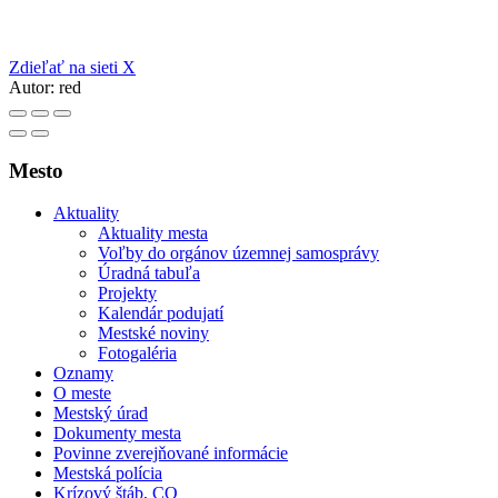
Zdieľať na sieti X
Autor:
red
Mesto
Aktuality
Aktuality mesta
Voľby do orgánov územnej samosprávy
Úradná tabuľa
Projekty
Kalendár podujatí
Mestské noviny
Fotogaléria
Oznamy
O meste
Mestský úrad
Dokumenty mesta
Povinne zverejňované informácie
Mestská polícia
Krízový štáb, CO