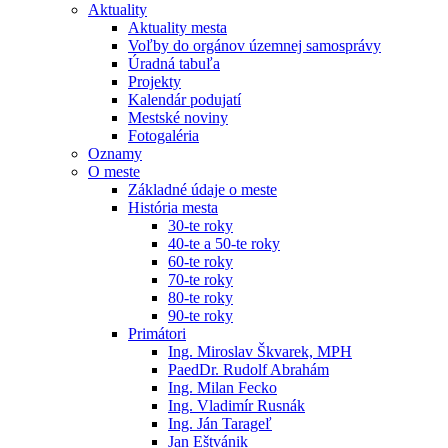
Aktuality
Aktuality mesta
Voľby do orgánov územnej samosprávy
Úradná tabuľa
Projekty
Kalendár podujatí
Mestské noviny
Fotogaléria
Oznamy
O meste
Základné údaje o meste
História mesta
30-te roky
40-te a 50-te roky
60-te roky
70-te roky
80-te roky
90-te roky
Primátori
Ing. Miroslav Škvarek, MPH
PaedDr. Rudolf Abrahám
Ing. Milan Fecko
Ing. Vladimír Rusnák
Ing. Ján Tarageľ
Jan Eštvánik