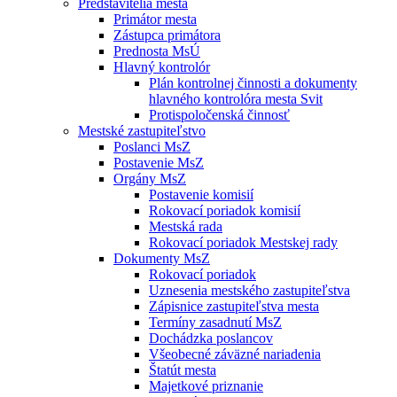
Predstavitelia mesta
Primátor mesta
Zástupca primátora
Prednosta MsÚ
Hlavný kontrolór
Plán kontrolnej činnosti a dokumenty
hlavného kontrolóra mesta Svit
Protispoločenská činnosť
Mestské zastupiteľstvo
Poslanci MsZ
Postavenie MsZ
Orgány MsZ
Postavenie komisií
Rokovací poriadok komisií
Mestská rada
Rokovací poriadok Mestskej rady
Dokumenty MsZ
Rokovací poriadok
Uznesenia mestského zastupiteľstva
Zápisnice zastupiteľstva mesta
Termíny zasadnutí MsZ
Dochádzka poslancov
Všeobecné záväzné nariadenia
Štatút mesta
Majetkové priznanie