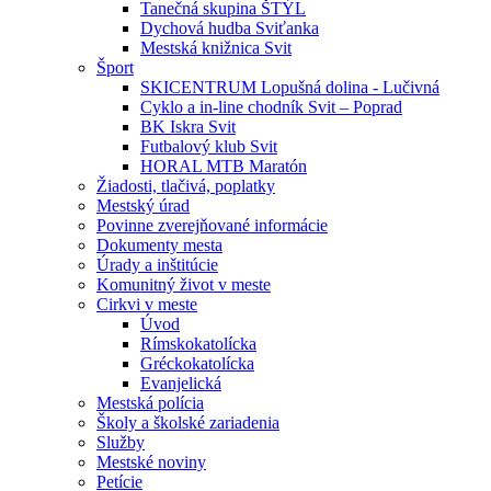
Tanečná skupina ŠTÝL
Dychová hudba Sviťanka
Mestská knižnica Svit
Šport
SKICENTRUM Lopušná dolina - Lučivná
Cyklo a in-line chodník Svit – Poprad
BK Iskra Svit
Futbalový klub Svit
HORAL MTB Maratón
Žiadosti, tlačivá, poplatky
Mestský úrad
Povinne zverejňované informácie
Dokumenty mesta
Úrady a inštitúcie
Komunitný život v meste
Cirkvi v meste
Úvod
Rímskokatolícka
Gréckokatolícka
Evanjelická
Mestská polícia
Školy a školské zariadenia
Služby
Mestské noviny
Petície