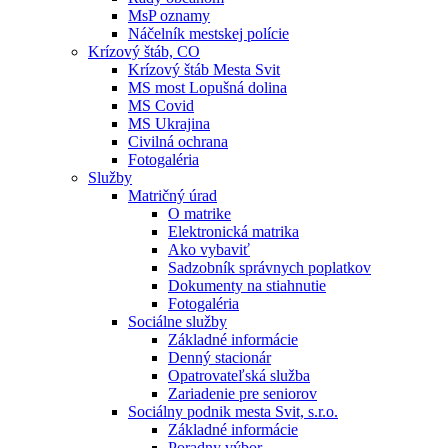
MsP oznamy
Náčelník mestskej polície
Krízový štáb, CO
Krízový štáb Mesta Svit
MS most Lopušná dolina
MS Covid
MS Ukrajina
Civilná ochrana
Fotogaléria
Služby
Matričný úrad
O matrike
Elektronická matrika
Ako vybaviť
Sadzobník správnych poplatkov
Dokumenty na stiahnutie
Fotogaléria
Sociálne služby
Základné informácie
Denný stacionár
Opatrovateľská služba
Zariadenie pre seniorov
Sociálny podnik mesta Svit, s.r.o.
Základné informácie
Poradny výbor