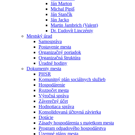
Ján Marton
Michal Pipiš
Ján Stančík
Ján Jacko
Martin Jambrich (Valent)
Dr. Ľudovít Linczéniy
Mestský úrad
Samospráva
Postavenie mesta
Organizačný poriadok
Organizačná štruktúra
Úradné hodiny
Dokumenty mesta
PHSR
Komunitný plán sociálnych služieb
Hospodárenie
Rozpočet mesta
Výročná správa
Záverečný účet
Hodnotiaca správa
Konsolidovaná účtovná závierka
Dotácie
Zásady hospodárenia s majetkom mesta
Program odpadového hospodárstva
Územné plány mesta