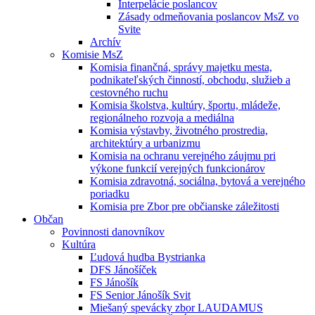
Interpelácie poslancov
Zásady odmeňovania poslancov MsZ vo
Svite
Archív
Komisie MsZ
Komisia finančná, správy majetku mesta,
podnikateľských činností, obchodu, služieb a
cestovného ruchu
Komisia školstva, kultúry, športu, mládeže,
regionálneho rozvoja a mediálna
Komisia výstavby, životného prostredia,
architektúry a urbanizmu
Komisia na ochranu verejného záujmu pri
výkone funkcií verejných funkcionárov
Komisia zdravotná, sociálna, bytová a verejného
poriadku
Komisia pre Zbor pre občianske záležitosti
Občan
Povinnosti danovníkov
Kultúra
Ľudová hudba Bystrianka
DFS Jánošíček
FS Jánošík
FS Senior Jánošík Svit
Miešaný spevácky zbor LAUDAMUS