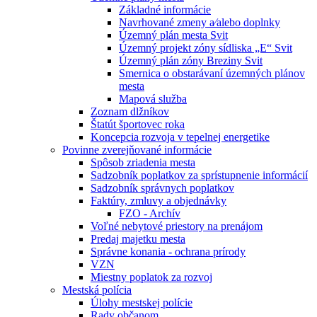
Základné informácie
Navrhované zmeny a⁄alebo doplnky
Územný plán mesta Svit
Územný projekt zóny sídliska „E“ Svit
Územný plán zóny Breziny Svit
Smernica o obstarávaní územných plánov
mesta
Mapová služba
Zoznam dlžníkov
Štatút športovec roka
Koncepcia rozvoja v tepelnej energetike
Povinne zverejňované informácie
Spôsob zriadenia mesta
Sadzobník poplatkov za sprístupnenie informácií
Sadzobník správnych poplatkov
Faktúry, zmluvy a objednávky
FZO - Archív
Voľné nebytové priestory na prenájom
Predaj majetku mesta
Správne konania - ochrana prírody
VZN
Miestny poplatok za rozvoj
Mestská polícia
Úlohy mestskej polície
Rady občanom