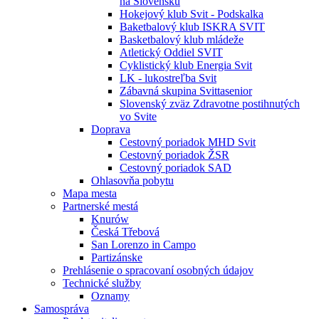
na Slovensku
Hokejový klub Svit - Podskalka
Baketbalový klub ISKRA SVIT
Basketbalový klub mládeže
Atletický Oddiel SVIT
Cyklistický klub Energia Svit
LK - lukostreľba Svit
Zábavná skupina Svittasenior
Slovenský zväz Zdravotne postihnutých
vo Svite
Doprava
Cestovný poriadok MHD Svit
Cestovný poriadok ŽSR
Cestovný poriadok SAD
Ohlasovňa pobytu
Mapa mesta
Partnerské mestá
Knurów
Česká Třebová
San Lorenzo in Campo
Partizánske
Prehlásenie o spracovaní osobných údajov
Technické služby
Oznamy
Samospráva