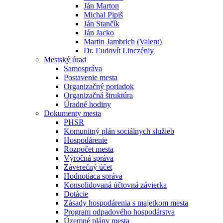
Ján Marton
Michal Pipiš
Ján Stančík
Ján Jacko
Martin Jambrich (Valent)
Dr. Ľudovít Linczéniy
Mestský úrad
Samospráva
Postavenie mesta
Organizačný poriadok
Organizačná štruktúra
Úradné hodiny
Dokumenty mesta
PHSR
Komunitný plán sociálnych služieb
Hospodárenie
Rozpočet mesta
Výročná správa
Záverečný účet
Hodnotiaca správa
Konsolidovaná účtovná závierka
Dotácie
Zásady hospodárenia s majetkom mesta
Program odpadového hospodárstva
Územné plány mesta