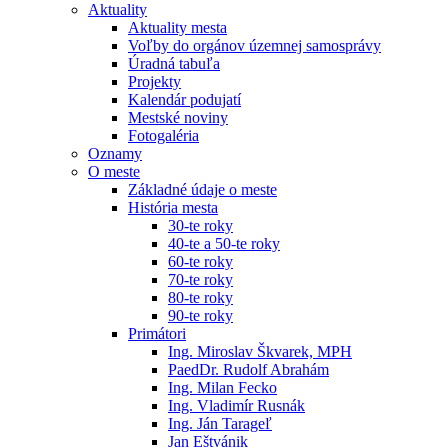
Aktuality
Aktuality mesta
Voľby do orgánov územnej samosprávy
Úradná tabuľa
Projekty
Kalendár podujatí
Mestské noviny
Fotogaléria
Oznamy
O meste
Základné údaje o meste
História mesta
30-te roky
40-te a 50-te roky
60-te roky
70-te roky
80-te roky
90-te roky
Primátori
Ing. Miroslav Škvarek, MPH
PaedDr. Rudolf Abrahám
Ing. Milan Fecko
Ing. Vladimír Rusnák
Ing. Ján Tarageľ
Jan Eštvánik