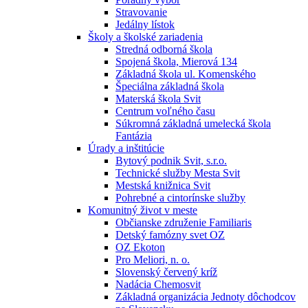
Stravovanie
Jedálny lístok
Školy a školské zariadenia
Stredná odborná škola
Spojená škola, Mierová 134
Základná škola ul. Komenského
Špeciálna základná škola
Materská škola Svit
Centrum voľného času
Súkromná základná umelecká škola
Fantázia
Úrady a inštitúcie
Bytový podnik Svit, s.r.o.
Technické služby Mesta Svit
Mestská knižnica Svit
Pohrebné a cintorínske služby
Komunitný život v meste
Občianske združenie Familiaris
Detský famózny svet OZ
OZ Ekoton
Pro Meliori, n. o.
Slovenský červený kríž
Nadácia Chemosvit
Základná organizácia Jednoty dôchodcov