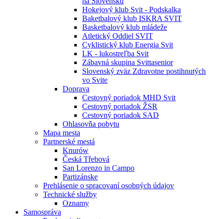
na Slovensku
Hokejový klub Svit - Podskalka
Baketbalový klub ISKRA SVIT
Basketbalový klub mládeže
Atletický Oddiel SVIT
Cyklistický klub Energia Svit
LK - lukostreľba Svit
Zábavná skupina Svittasenior
Slovenský zväz Zdravotne postihnutých
vo Svite
Doprava
Cestovný poriadok MHD Svit
Cestovný poriadok ŽSR
Cestovný poriadok SAD
Ohlasovňa pobytu
Mapa mesta
Partnerské mestá
Knurów
Česká Třebová
San Lorenzo in Campo
Partizánske
Prehlásenie o spracovaní osobných údajov
Technické služby
Oznamy
Samospráva