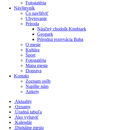
Fotogaléria
Návštevník
Čo navštíviť
Ubytovanie
Príroda
Náučný chodník Kimbiark
Geopark
Prírodná rezervácia Baba
O meste
Kultúra
Šport
Fotogaléria
Mapa mesta
Doprava
Kontakt
Zoznam osôb
Napíšte nám
Ankety
Aktuality
Oznamy
Úradná tabuľa
Ako vybaviť
Kalendár
Digitálne mesto