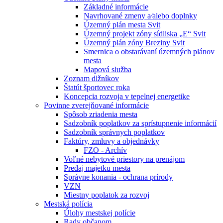
Základné informácie
Navrhované zmeny a⁄alebo doplnky
Územný plán mesta Svit
Územný projekt zóny sídliska „E“ Svit
Územný plán zóny Breziny Svit
Smernica o obstarávaní územných plánov
mesta
Mapová služba
Zoznam dlžníkov
Štatút športovec roka
Koncepcia rozvoja v tepelnej energetike
Povinne zverejňované informácie
Spôsob zriadenia mesta
Sadzobník poplatkov za sprístupnenie informácií
Sadzobník správnych poplatkov
Faktúry, zmluvy a objednávky
FZO - Archív
Voľné nebytové priestory na prenájom
Predaj majetku mesta
Správne konania - ochrana prírody
VZN
Miestny poplatok za rozvoj
Mestská polícia
Úlohy mestskej polície
Rady občanom