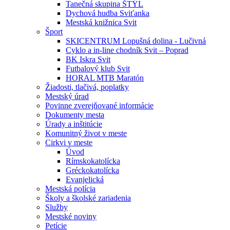
Tanečná skupina ŠTÝL
Dychová hudba Sviťanka
Mestská knižnica Svit
Šport
SKICENTRUM Lopušná dolina - Lučivná
Cyklo a in-line chodník Svit – Poprad
BK Iskra Svit
Futbalový klub Svit
HORAL MTB Maratón
Žiadosti, tlačivá, poplatky
Mestský úrad
Povinne zverejňované informácie
Dokumenty mesta
Úrady a inštitúcie
Komunitný život v meste
Cirkvi v meste
Úvod
Rímskokatolícka
Gréckokatolícka
Evanjelická
Mestská polícia
Školy a školské zariadenia
Služby
Mestské noviny
Petície