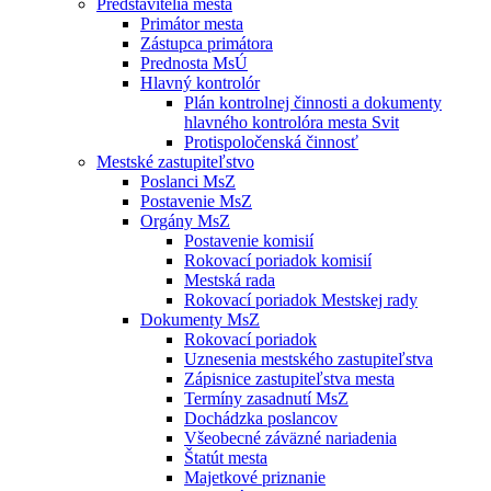
Predstavitelia mesta
Primátor mesta
Zástupca primátora
Prednosta MsÚ
Hlavný kontrolór
Plán kontrolnej činnosti a dokumenty
hlavného kontrolóra mesta Svit
Protispoločenská činnosť
Mestské zastupiteľstvo
Poslanci MsZ
Postavenie MsZ
Orgány MsZ
Postavenie komisií
Rokovací poriadok komisií
Mestská rada
Rokovací poriadok Mestskej rady
Dokumenty MsZ
Rokovací poriadok
Uznesenia mestského zastupiteľstva
Zápisnice zastupiteľstva mesta
Termíny zasadnutí MsZ
Dochádzka poslancov
Všeobecné záväzné nariadenia
Štatút mesta
Majetkové priznanie