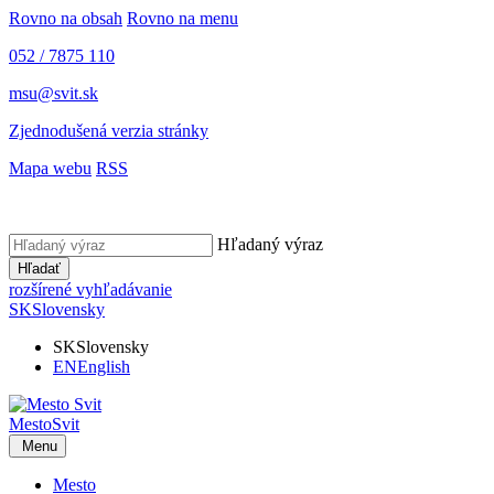
Rovno na obsah
Rovno na menu
052 / 7875 110
msu@svit.sk
Zjednodušená verzia stránky
Mapa webu
RSS
Hľadaný výraz
Hľadať
rozšírené vyhľadávanie
SK
Slovensky
SK
Slovensky
EN
English
Mesto
Svit
Menu
Mesto