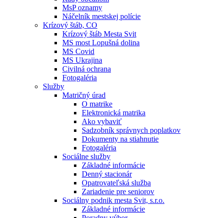
MsP oznamy
Náčelník mestskej polície
Krízový štáb, CO
Krízový štáb Mesta Svit
MS most Lopušná dolina
MS Covid
MS Ukrajina
Civilná ochrana
Fotogaléria
Služby
Matričný úrad
O matrike
Elektronická matrika
Ako vybaviť
Sadzobník správnych poplatkov
Dokumenty na stiahnutie
Fotogaléria
Sociálne služby
Základné informácie
Denný stacionár
Opatrovateľská služba
Zariadenie pre seniorov
Sociálny podnik mesta Svit, s.r.o.
Základné informácie
Poradny výbor