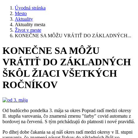
Úvodná stránka
Mesto
Aktuality
Aktuality mesta
Život v meste
KONEČNE SA MÔŽU VRÁTIŤ DO ZÁKLADNÝCH...
KONEČNE SA MÔŽU
VRÁTIŤ DO ZÁKLADNÝCH
ŠKÔL ŽIACI VŠETKÝCH
ROČNÍKOV
Od budúceho pondelka 3. mája sa okres Poprad radí medzi okresy
II. stupňa varovania, čo znamená zmenu "farby" covid automatu z
bordovej na červenú. S tým prichádzajú do platnosti i nové pravidlá.
Po dlhej dobe čakania sa aj náš okres radí medzi okresy v II. stupni
varovania, čo znamená návrat žiakov do základných škôl vo