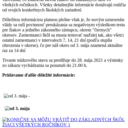
všetkých ročníkoch. Všetky detailnejšie informácie dostávajú rodičia
od svojich konkrétnych školských zariadení.
Dôležitou informáciou platnou plošne však je, že novým uznesením
vlády sa ruší povinnosť preukázania sa negatívnym výsledkom testu
pre žiakov a jedného zákonného zástupcu, okrem "čiernych"
okresov. Zamestnanci škôl sa musia testovať naďalej tak, ako všetci
ostatní zamestnanci v intervaloch 7, 14, 21 dní (podľa stupňa
ohrozenia v okrese), čo pre náš okres od 3. mája znamená aktuálne
raz za 14 dní
Trvanie núdzového stavu sa predlžuje do 28. mája 2021 a výnimky
zo zákazu vychádzania sa posunuli do 21.00 h.
Pridávame ďalšie dôležité informácie: