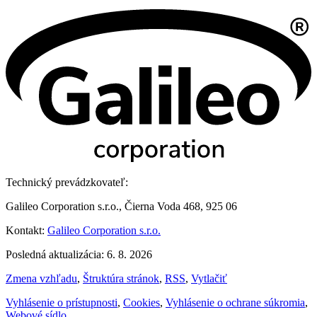
Technický prevádzkovateľ:
Galileo Corporation s.r.o., Čierna Voda 468, 925 06
Kontakt:
Galileo Corporation s.r.o.
Posledná aktualizácia: 6. 8. 2026
Zmena vzhľadu
,
Štruktúra stránok
,
RSS
,
Vytlačiť
Vyhlásenie o prístupnosti
,
Cookies
,
Vyhlásenie o ochrane súkromia
,
Webové sídlo