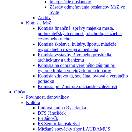
Interpelácie poslancov
Zásady odmeňovania poslancov MsZ vo
Svite
Archív
Komisie MsZ
Komisia finančná, správy majetku mesta,
podnikateľských činností, obchodu, služieb a
cestovného ruchu
Komisia školstva, kultúry, športu, mládeže,
regionálneho rozvoja a mediálna
Komisia výstavby, životného prostredia,
architektúry a urbanizmu
Komisia na ochranu verejného záujmu pri
výkone funkcií verejných funkcionárov
Komisia zdravotná, sociálna, bytová a verejného
poriadku
Komisia pre Zbor pre občianske záležitosti
Občan
Povinnosti danovníkov
Kultúra
Ľudová hudba Bystrianka
DFS Jánošíček
FS Jánošík
FS Senior Jánošík Svit
Miešaný spevácky zbor LAUDAMUS