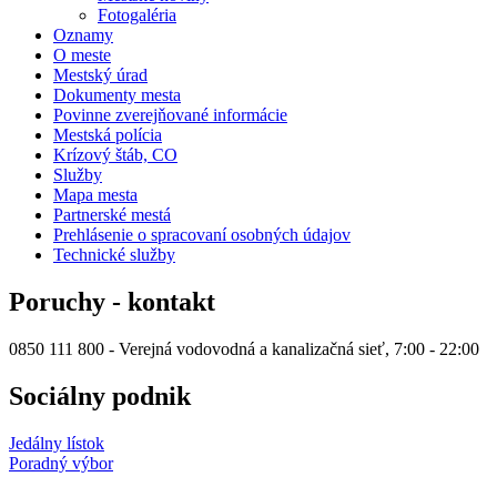
Fotogaléria
Oznamy
O meste
Mestský úrad
Dokumenty mesta
Povinne zverejňované informácie
Mestská polícia
Krízový štáb, CO
Služby
Mapa mesta
Partnerské mestá
Prehlásenie o spracovaní osobných údajov
Technické služby
Poruchy - kontakt
0850 111 800 - Verejná vodovodná a kanalizačná sieť, 7:00 - 22:00
Sociálny podnik
Jedálny lístok
Poradný výbor