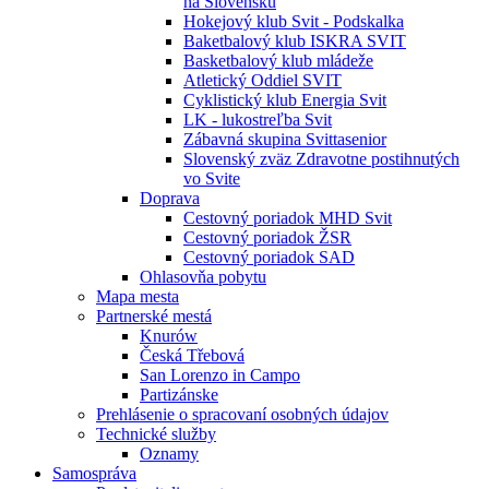
na Slovensku
Hokejový klub Svit - Podskalka
Baketbalový klub ISKRA SVIT
Basketbalový klub mládeže
Atletický Oddiel SVIT
Cyklistický klub Energia Svit
LK - lukostreľba Svit
Zábavná skupina Svittasenior
Slovenský zväz Zdravotne postihnutých
vo Svite
Doprava
Cestovný poriadok MHD Svit
Cestovný poriadok ŽSR
Cestovný poriadok SAD
Ohlasovňa pobytu
Mapa mesta
Partnerské mestá
Knurów
Česká Třebová
San Lorenzo in Campo
Partizánske
Prehlásenie o spracovaní osobných údajov
Technické služby
Oznamy
Samospráva