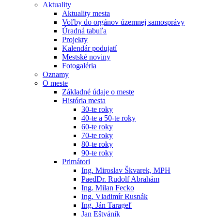
Aktuality
Aktuality mesta
Voľby do orgánov územnej samosprávy
Úradná tabuľa
Projekty
Kalendár podujatí
Mestské noviny
Fotogaléria
Oznamy
O meste
Základné údaje o meste
História mesta
30-te roky
40-te a 50-te roky
60-te roky
70-te roky
80-te roky
90-te roky
Primátori
Ing. Miroslav Škvarek, MPH
PaedDr. Rudolf Abrahám
Ing. Milan Fecko
Ing. Vladimír Rusnák
Ing. Ján Tarageľ
Jan Eštvánik