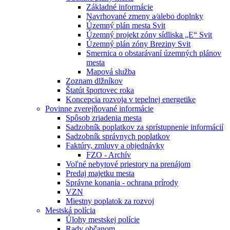
Základné informácie
Navrhované zmeny a⁄alebo doplnky
Územný plán mesta Svit
Územný projekt zóny sídliska „E“ Svit
Územný plán zóny Breziny Svit
Smernica o obstarávaní územných plánov
mesta
Mapová služba
Zoznam dlžníkov
Štatút športovec roka
Koncepcia rozvoja v tepelnej energetike
Povinne zverejňované informácie
Spôsob zriadenia mesta
Sadzobník poplatkov za sprístupnenie informácií
Sadzobník správnych poplatkov
Faktúry, zmluvy a objednávky
FZO - Archív
Voľné nebytové priestory na prenájom
Predaj majetku mesta
Správne konania - ochrana prírody
VZN
Miestny poplatok za rozvoj
Mestská polícia
Úlohy mestskej polície
Rady občanom