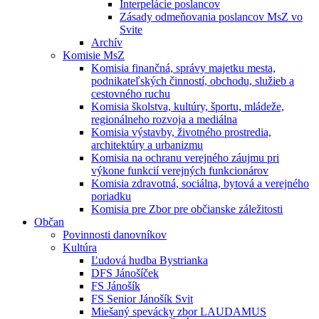
Interpelácie poslancov
Zásady odmeňovania poslancov MsZ vo
Svite
Archív
Komisie MsZ
Komisia finančná, správy majetku mesta,
podnikateľských činností, obchodu, služieb a
cestovného ruchu
Komisia školstva, kultúry, športu, mládeže,
regionálneho rozvoja a mediálna
Komisia výstavby, životného prostredia,
architektúry a urbanizmu
Komisia na ochranu verejného záujmu pri
výkone funkcií verejných funkcionárov
Komisia zdravotná, sociálna, bytová a verejného
poriadku
Komisia pre Zbor pre občianske záležitosti
Občan
Povinnosti danovníkov
Kultúra
Ľudová hudba Bystrianka
DFS Jánošíček
FS Jánošík
FS Senior Jánošík Svit
Miešaný spevácky zbor LAUDAMUS