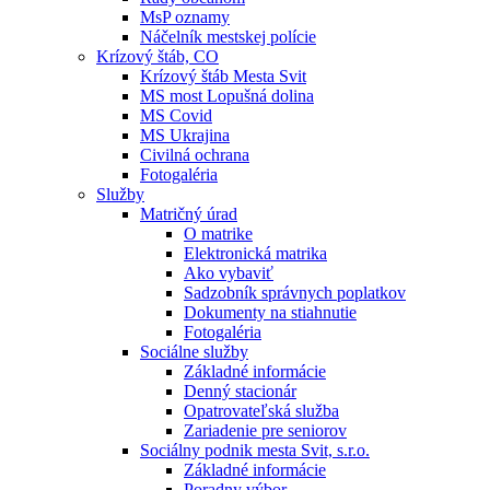
MsP oznamy
Náčelník mestskej polície
Krízový štáb, CO
Krízový štáb Mesta Svit
MS most Lopušná dolina
MS Covid
MS Ukrajina
Civilná ochrana
Fotogaléria
Služby
Matričný úrad
O matrike
Elektronická matrika
Ako vybaviť
Sadzobník správnych poplatkov
Dokumenty na stiahnutie
Fotogaléria
Sociálne služby
Základné informácie
Denný stacionár
Opatrovateľská služba
Zariadenie pre seniorov
Sociálny podnik mesta Svit, s.r.o.
Základné informácie
Poradny výbor