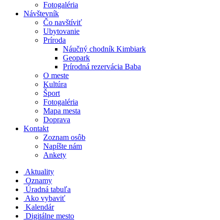
Fotogaléria
Návštevník
Čo navštíviť
Ubytovanie
Príroda
Náučný chodník Kimbiark
Geopark
Prírodná rezervácia Baba
O meste
Kultúra
Šport
Fotogaléria
Mapa mesta
Doprava
Kontakt
Zoznam osôb
Napíšte nám
Ankety
Aktuality
Oznamy
Úradná tabuľa
Ako vybaviť
Kalendár
Digitálne mesto