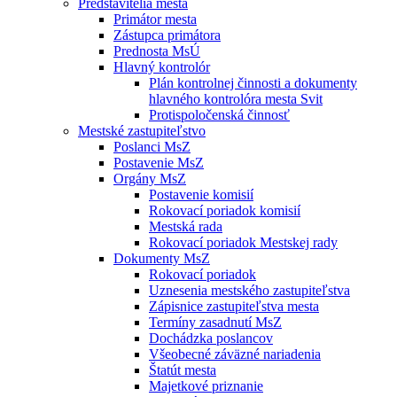
Predstavitelia mesta
Primátor mesta
Zástupca primátora
Prednosta MsÚ
Hlavný kontrolór
Plán kontrolnej činnosti a dokumenty
hlavného kontrolóra mesta Svit
Protispoločenská činnosť
Mestské zastupiteľstvo
Poslanci MsZ
Postavenie MsZ
Orgány MsZ
Postavenie komisií
Rokovací poriadok komisií
Mestská rada
Rokovací poriadok Mestskej rady
Dokumenty MsZ
Rokovací poriadok
Uznesenia mestského zastupiteľstva
Zápisnice zastupiteľstva mesta
Termíny zasadnutí MsZ
Dochádzka poslancov
Všeobecné záväzné nariadenia
Štatút mesta
Majetkové priznanie