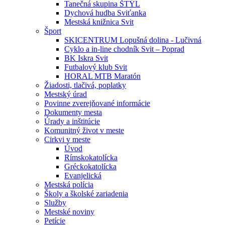
Tanečná skupina ŠTÝL
Dychová hudba Sviťanka
Mestská knižnica Svit
Šport
SKICENTRUM Lopušná dolina - Lučivná
Cyklo a in-line chodník Svit – Poprad
BK Iskra Svit
Futbalový klub Svit
HORAL MTB Maratón
Žiadosti, tlačivá, poplatky
Mestský úrad
Povinne zverejňované informácie
Dokumenty mesta
Úrady a inštitúcie
Komunitný život v meste
Cirkvi v meste
Úvod
Rímskokatolícka
Gréckokatolícka
Evanjelická
Mestská polícia
Školy a školské zariadenia
Služby
Mestské noviny
Petície