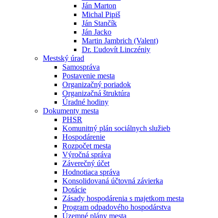
Ján Marton
Michal Pipiš
Ján Stančík
Ján Jacko
Martin Jambrich (Valent)
Dr. Ľudovít Linczéniy
Mestský úrad
Samospráva
Postavenie mesta
Organizačný poriadok
Organizačná štruktúra
Úradné hodiny
Dokumenty mesta
PHSR
Komunitný plán sociálnych služieb
Hospodárenie
Rozpočet mesta
Výročná správa
Záverečný účet
Hodnotiaca správa
Konsolidovaná účtovná závierka
Dotácie
Zásady hospodárenia s majetkom mesta
Program odpadového hospodárstva
Územné plány mesta