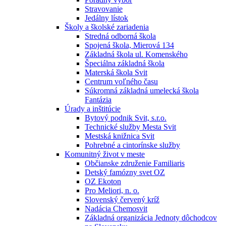
Stravovanie
Jedálny lístok
Školy a školské zariadenia
Stredná odborná škola
Spojená škola, Mierová 134
Základná škola ul. Komenského
Špeciálna základná škola
Materská škola Svit
Centrum voľného času
Súkromná základná umelecká škola
Fantázia
Úrady a inštitúcie
Bytový podnik Svit, s.r.o.
Technické služby Mesta Svit
Mestská knižnica Svit
Pohrebné a cintorínske služby
Komunitný život v meste
Občianske združenie Familiaris
Detský famózny svet OZ
OZ Ekoton
Pro Meliori, n. o.
Slovenský červený kríž
Nadácia Chemosvit
Základná organizácia Jednoty dôchodcov