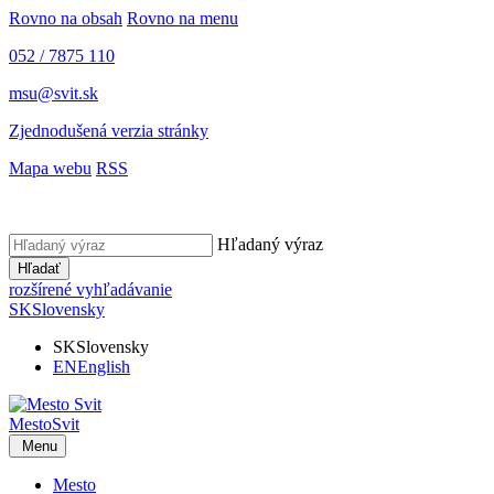
Rovno na obsah
Rovno na menu
052 / 7875 110
msu@svit.sk
Zjednodušená verzia stránky
Mapa webu
RSS
Hľadaný výraz
Hľadať
rozšírené vyhľadávanie
SK
Slovensky
SK
Slovensky
EN
English
Mesto
Svit
Menu
Mesto