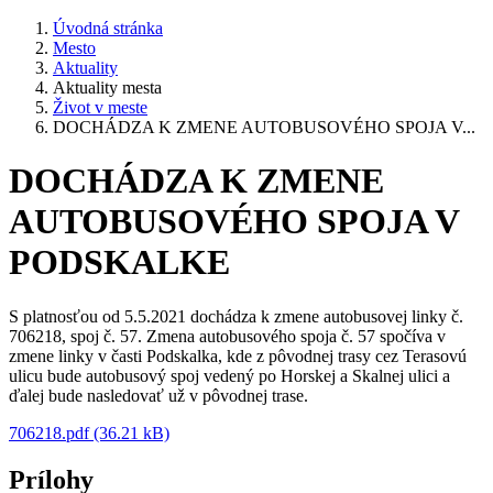
Úvodná stránka
Mesto
Aktuality
Aktuality mesta
Život v meste
DOCHÁDZA K ZMENE AUTOBUSOVÉHO SPOJA V...
DOCHÁDZA K ZMENE
AUTOBUSOVÉHO SPOJA V
PODSKALKE
S platnosťou od 5.5.2021 dochádza k zmene autobusovej linky č.
706218, spoj č. 57. Zmena autobusového spoja č. 57 spočíva v
zmene linky v časti Podskalka, kde z pôvodnej trasy cez Terasovú
ulicu bude autobusový spoj vedený po Horskej a Skalnej ulici a
ďalej bude nasledovať už v pôvodnej trase.
706218.pdf (36.21 kB)
Prílohy