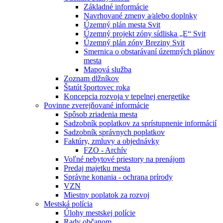
Základné informácie
Navrhované zmeny a⁄alebo doplnky
Územný plán mesta Svit
Územný projekt zóny sídliska „E“ Svit
Územný plán zóny Breziny Svit
Smernica o obstarávaní územných plánov
mesta
Mapová služba
Zoznam dlžníkov
Štatút športovec roka
Koncepcia rozvoja v tepelnej energetike
Povinne zverejňované informácie
Spôsob zriadenia mesta
Sadzobník poplatkov za sprístupnenie informácií
Sadzobník správnych poplatkov
Faktúry, zmluvy a objednávky
FZO - Archív
Voľné nebytové priestory na prenájom
Predaj majetku mesta
Správne konania - ochrana prírody
VZN
Miestny poplatok za rozvoj
Mestská polícia
Úlohy mestskej polície
Rady občanom