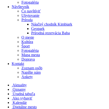
Fotogaléria
Návštevník
Čo navštíviť
Ubytovanie
Príroda
Náučný chodník Kimbiark
Geopark
Prírodná rezervácia Baba
O meste
Kultúra
Šport
Fotogaléria
Mapa mesta
Doprava
Kontakt
Zoznam osôb
Napíšte nám
Ankety
Aktuality
Oznamy
Úradná tabuľa
Ako vybaviť
Kalendár
Digitálne mesto