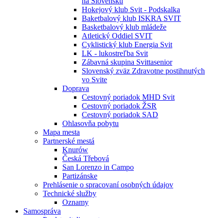
na Slovensku
Hokejový klub Svit - Podskalka
Baketbalový klub ISKRA SVIT
Basketbalový klub mládeže
Atletický Oddiel SVIT
Cyklistický klub Energia Svit
LK - lukostreľba Svit
Zábavná skupina Svittasenior
Slovenský zväz Zdravotne postihnutých
vo Svite
Doprava
Cestovný poriadok MHD Svit
Cestovný poriadok ŽSR
Cestovný poriadok SAD
Ohlasovňa pobytu
Mapa mesta
Partnerské mestá
Knurów
Česká Třebová
San Lorenzo in Campo
Partizánske
Prehlásenie o spracovaní osobných údajov
Technické služby
Oznamy
Samospráva