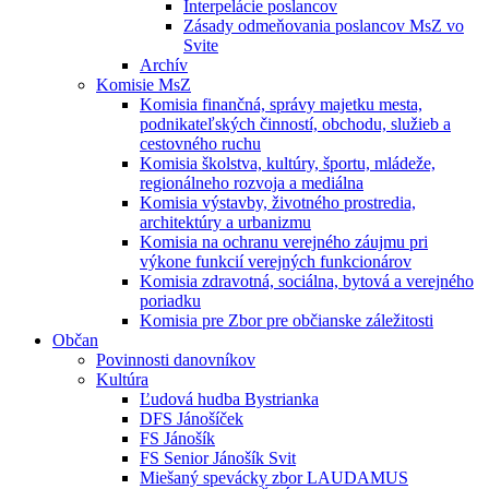
Interpelácie poslancov
Zásady odmeňovania poslancov MsZ vo
Svite
Archív
Komisie MsZ
Komisia finančná, správy majetku mesta,
podnikateľských činností, obchodu, služieb a
cestovného ruchu
Komisia školstva, kultúry, športu, mládeže,
regionálneho rozvoja a mediálna
Komisia výstavby, životného prostredia,
architektúry a urbanizmu
Komisia na ochranu verejného záujmu pri
výkone funkcií verejných funkcionárov
Komisia zdravotná, sociálna, bytová a verejného
poriadku
Komisia pre Zbor pre občianske záležitosti
Občan
Povinnosti danovníkov
Kultúra
Ľudová hudba Bystrianka
DFS Jánošíček
FS Jánošík
FS Senior Jánošík Svit
Miešaný spevácky zbor LAUDAMUS