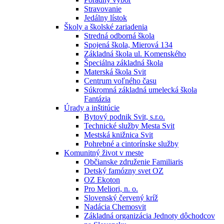
Stravovanie
Jedálny lístok
Školy a školské zariadenia
Stredná odborná škola
Spojená škola, Mierová 134
Základná škola ul. Komenského
Špeciálna základná škola
Materská škola Svit
Centrum voľného času
Súkromná základná umelecká škola
Fantázia
Úrady a inštitúcie
Bytový podnik Svit, s.r.o.
Technické služby Mesta Svit
Mestská knižnica Svit
Pohrebné a cintorínske služby
Komunitný život v meste
Občianske združenie Familiaris
Detský famózny svet OZ
OZ Ekoton
Pro Meliori, n. o.
Slovenský červený kríž
Nadácia Chemosvit
Základná organizácia Jednoty dôchodcov