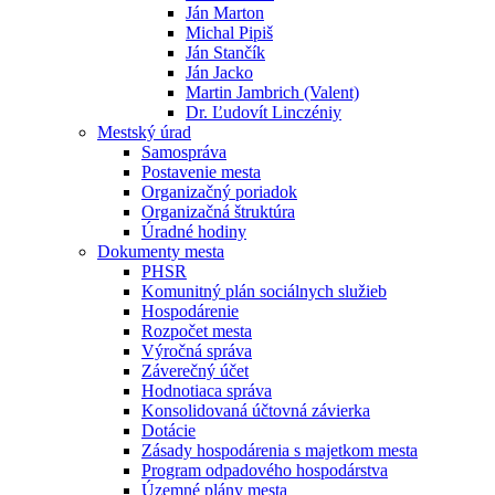
Ján Marton
Michal Pipiš
Ján Stančík
Ján Jacko
Martin Jambrich (Valent)
Dr. Ľudovít Linczéniy
Mestský úrad
Samospráva
Postavenie mesta
Organizačný poriadok
Organizačná štruktúra
Úradné hodiny
Dokumenty mesta
PHSR
Komunitný plán sociálnych služieb
Hospodárenie
Rozpočet mesta
Výročná správa
Záverečný účet
Hodnotiaca správa
Konsolidovaná účtovná závierka
Dotácie
Zásady hospodárenia s majetkom mesta
Program odpadového hospodárstva
Územné plány mesta