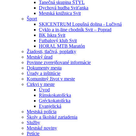
Tanečná skupina ŠTÝL
Dychová hudba Sviťanka
Mestská knižnica Svit
Šport
SKICENTRUM Lopušná dolina - Lučivná
Cyklo a in-line chodník Svit – Poprad
BK Iskra Svit
Futbalový klub Svit
HORAL MTB Maratón
Žiadosti, tlačivá, poplatky
Mestský úrad
Povinne zverejňované informácie
Dokumenty mesta
Úrady a inštitúcie
Komunitný život v meste
Cirkvi v meste
Úvod
Rímskokatolícka
Gréckokatolícka
Evanjelická
Mestská polícia
Školy a školské zariadenia
Služby
Mestské noviny
Petície