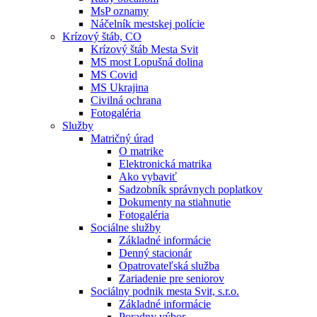
MsP oznamy
Náčelník mestskej polície
Krízový štáb, CO
Krízový štáb Mesta Svit
MS most Lopušná dolina
MS Covid
MS Ukrajina
Civilná ochrana
Fotogaléria
Služby
Matričný úrad
O matrike
Elektronická matrika
Ako vybaviť
Sadzobník správnych poplatkov
Dokumenty na stiahnutie
Fotogaléria
Sociálne služby
Základné informácie
Denný stacionár
Opatrovateľská služba
Zariadenie pre seniorov
Sociálny podnik mesta Svit, s.r.o.
Základné informácie
Poradny výbor