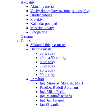
Aktuality
Aktuality mesta
Voľby do orgánov územnej samosprávy
Úradná tabuľa
Projekty
Kalendár podujatí
Mestské noviny
Fotogaléria
Oznamy
O meste
Základné údaje o meste
História mesta
30-te roky
40-te a 50-te roky
60-te roky
70-te roky
80-te roky
90-te roky
Primátori
Ing. Miroslav Škvarek, MPH
PaedDr. Rudolf Abrahám
Ing. Milan Fecko
Ing. Vladimír Rusnák
Ing. Ján Tarageľ
Jan Eštvánik