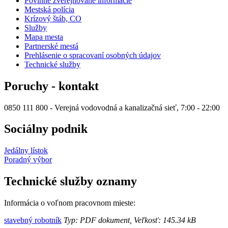
Povinne zverejňované informácie
Mestská polícia
Krízový štáb, CO
Služby
Mapa mesta
Partnerské mestá
Prehlásenie o spracovaní osobných údajov
Technické služby
Poruchy - kontakt
0850 111 800 - Verejná vodovodná a kanalizačná sieť, 7:00 - 22:00
Sociálny podnik
Jedálny lístok
Poradný výbor
Technické služby oznamy
Informácia o voľnom pracovnom mieste:
stavebný robotník
Typ: PDF dokument, Veľkosť: 145.34 kB