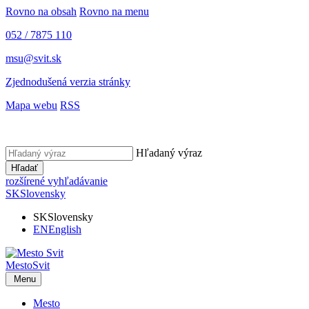
Rovno na obsah
Rovno na menu
052 / 7875 110
msu@svit.sk
Zjednodušená verzia stránky
Mapa webu
RSS
Hľadaný výraz
Hľadať
rozšírené vyhľadávanie
SK
Slovensky
SK
Slovensky
EN
English
Mesto
Svit
Menu
Mesto