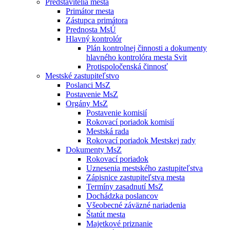
Predstavitelia mesta
Primátor mesta
Zástupca primátora
Prednosta MsÚ
Hlavný kontrolór
Plán kontrolnej činnosti a dokumenty
hlavného kontrolóra mesta Svit
Protispoločenská činnosť
Mestské zastupiteľstvo
Poslanci MsZ
Postavenie MsZ
Orgány MsZ
Postavenie komisií
Rokovací poriadok komisií
Mestská rada
Rokovací poriadok Mestskej rady
Dokumenty MsZ
Rokovací poriadok
Uznesenia mestského zastupiteľstva
Zápisnice zastupiteľstva mesta
Termíny zasadnutí MsZ
Dochádzka poslancov
Všeobecné záväzné nariadenia
Štatút mesta
Majetkové priznanie