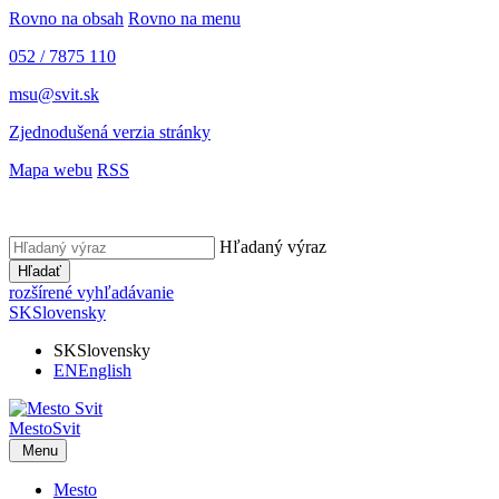
Rovno na obsah
Rovno na menu
052 / 7875 110
msu@svit.sk
Zjednodušená verzia stránky
Mapa webu
RSS
Hľadaný výraz
Hľadať
rozšírené vyhľadávanie
SK
Slovensky
SK
Slovensky
EN
English
Mesto
Svit
Menu
Mesto