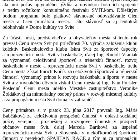
akciami počas uplynulého týždňa a novinkou bolo ich spojenie
s tretím ročníkom komunitného festivalu SVIT.kom. Dôležitým
bodom programu bolo piatkové slávnostné odovzdávanie Cien
mesta a Cien primátora mesta. Táto slávnosť sa aj tentokrát
odohrávala v Dome kultúry vo Svite.
Za účasti hostí, predstaviteľov a obyvateľov mesta si tento rok
prevzal Cenu mesta Svit pri príležitosti 70. výročia založenia klubu
kolektív Basketbalového klubu Iskra Svit za športové úspechy
a reprezentáciu mesta Svit v basketbale, ďalej Ing. Rudolf Vraniak
za významnú celoživotnú športovú a trénerskú činnosť, rozvoj
basketbalu v meste a reprezentáciu mesta Svit v basketbale, tretiu
Cenu mesta získal Imrich Kočík za celoživotnú športovú a trénerskú
činnosť, významný prínos k rozvoju basketbalu a športu v meste
Svit a z rovnakého dôvodu získal Cenu mesta aj Ing. Ivan Preisler.
Poslednú Cenu mesta udelilo Mestské zastupiteľstvo Veronike
Žoldákovej za mimoriadny osobný prínos v rozvoji miestnej kultúry
a za propagáciu mesta Svit doma i v zahraničí.
Ceny primátora si v piatok 23. júna 2017 prevzali Ing. Mária
Babčáková za celoživotnú prospešnú činnosť v oblasti sociálnej
práce, verejno - prospešnej a rozvojovej činnosti v prospech
občanov mesta Svit, ďalej Marcela Bartková za úspešnú
reprezentáciu mesta Svit a Slovenska v niekoľkoročnej športovej
činnosti v pretekoch SPARTAN RACE a tým aj za propagáciu