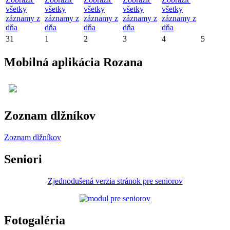
všetky
všetky
všetky
všetky
všetky
záznamy z
záznamy z
záznamy z
záznamy z
záznamy z
dňa
dňa
dňa
dňa
dňa
31
1
2
3
4
5
Mobilná aplikácia Rozana
Zoznam dlžníkov
Zoznam dlžníkov
Seniori
Zjednodušená verzia stránok pre seniorov
Fotogaléria