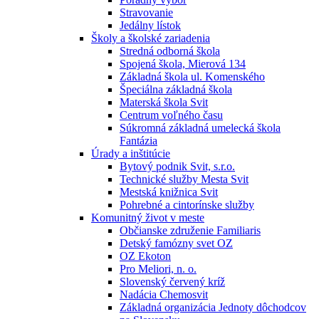
Stravovanie
Jedálny lístok
Školy a školské zariadenia
Stredná odborná škola
Spojená škola, Mierová 134
Základná škola ul. Komenského
Špeciálna základná škola
Materská škola Svit
Centrum voľného času
Súkromná základná umelecká škola
Fantázia
Úrady a inštitúcie
Bytový podnik Svit, s.r.o.
Technické služby Mesta Svit
Mestská knižnica Svit
Pohrebné a cintorínske služby
Komunitný život v meste
Občianske združenie Familiaris
Detský famózny svet OZ
OZ Ekoton
Pro Meliori, n. o.
Slovenský červený kríž
Nadácia Chemosvit
Základná organizácia Jednoty dôchodcov