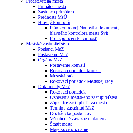
Predstavitelia mesta
Primátor mesta
Zástupca primátora
Prednosta MsÚ
Hlavný kontrolór
Plán kontrolnej činnosti a dokumenty
hlavného kontrolóra mesta Svit
Protispoločenská činnosť
Mestské zastupiteľstvo
Poslanci MsZ
Postavenie MsZ
Orgány MsZ
Postavenie komisií
Rokovací poriadok komisií
Mestská rada
Rokovací poriadok Mestskej rady
Dokumenty MsZ
Rokovací poriadok
Uznesenia mestského zastupiteľstva
Zápisnice zastupiteľstva mesta
Termíny zasadnutí MsZ
Dochádzka poslancov
Všeobecné záväzné nariadenia
Štatút mesta
Majetkové priznanie