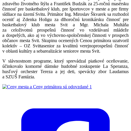
zdravého životného štýlu a František Budzák za 25-ročnú masérsku
činnosť pre basketbalový klub, pre športovcov v meste a pre firmy
sídliace na území Svitu. Primátor Ing. Miroslav Škvarek sa rozhodol
oceniť aj Zdenka Holigu za dlhoročnú kronikársku činnosť pre
basketbalový klub mesta Svit a Mgr. Michala Multáňa
za celoživotnú prospešnú činnosť vo vzdelávaní mládeže
a dospelých, ako aj vo výchovno-spoločenskej činnosti v prospech
občanov mesta Svit. Skupinu ocenených Cenou primátora uzatvoril
kolektív – OZ Svittasenior za kvalitnú verejnoprospešnú činnosť
v oblasti kultúry a sebarealizácie seniorov mesta Svit.
V slávnostnom programe, ktorý sprevádzal piatkové oceňovanie,
účinkovalo komorné dámske hudobné zoskupenie La Speranza,
husľový orchester Tereza a jej deti, spevácky zbor Laudamus
a SZUŠ Fantázia.