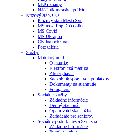
MsP oznamy
Náčelník mestskej polície
Krízový štáb, CO
Krízový štáb Mesta Svit
MS most Lopušná dolina
MS Covid
MS Ukrajina
Civilná ochrana
Fotogaléria
Služby
Matričný úrad
O matrike
Elektronická matrika
Ako vybaviť
Sadzobník správnych poplatkov
Dokumenty na stiahnutie
Fotogaléria
Sociálne služby
Základné informácie
Denný stacionár
Opatrovateľská služba
Zariadenie pre seniorov
Sociálny podnik mesta Svit, s.r.o.
Základné informácie
Poradny výbor