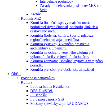
Interpelácie poslancov
Zásady odmeňovania poslancov MsZ vo
Svite
Archív
Komisie MsZ
Komisia finančná, správy majetku mesta,
podnikateľských činností, obchodu, služieb a
cestovného ruchu
Komisia školstva, kultúry, športu, mládeže,
regionálneho rozvoja a mediálna
Komisia výstavby, životného prostredia,
architektúry a urbanizmu
Komisia na ochranu verejného záujmu pri
výkone funkcií verejných funkcionárov
Komisia zdravotná, sociálna, bytová a verejného
poriadku
Komisia pre Zbor pre občianske záležitosti
Občan
Povinnosti danovníkov
Kultúra
Ľudová hudba Bystrianka
DFS Jánošíček
FS Jánošík
FS Senior Jánošík Svit
Miešaný spevácky zbor LAUDAMUS