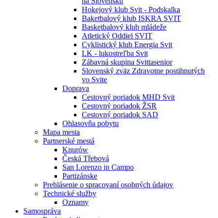
na Slovensku
Hokejový klub Svit - Podskalka
Baketbalový klub ISKRA SVIT
Basketbalový klub mládeže
Atletický Oddiel SVIT
Cyklistický klub Energia Svit
LK - lukostreľba Svit
Zábavná skupina Svittasenior
Slovenský zväz Zdravotne postihnutých
vo Svite
Doprava
Cestovný poriadok MHD Svit
Cestovný poriadok ŽSR
Cestovný poriadok SAD
Ohlasovňa pobytu
Mapa mesta
Partnerské mestá
Knurów
Česká Třebová
San Lorenzo in Campo
Partizánske
Prehlásenie o spracovaní osobných údajov
Technické služby
Oznamy
Samospráva