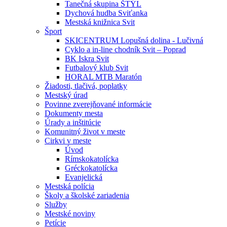
Tanečná skupina ŠTÝL
Dychová hudba Sviťanka
Mestská knižnica Svit
Šport
SKICENTRUM Lopušná dolina - Lučivná
Cyklo a in-line chodník Svit – Poprad
BK Iskra Svit
Futbalový klub Svit
HORAL MTB Maratón
Žiadosti, tlačivá, poplatky
Mestský úrad
Povinne zverejňované informácie
Dokumenty mesta
Úrady a inštitúcie
Komunitný život v meste
Cirkvi v meste
Úvod
Rímskokatolícka
Gréckokatolícka
Evanjelická
Mestská polícia
Školy a školské zariadenia
Služby
Mestské noviny
Petície