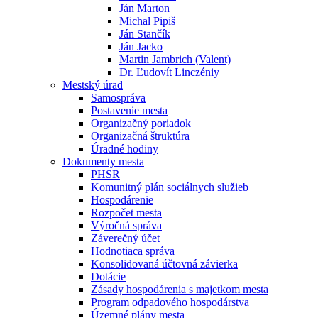
Ján Marton
Michal Pipiš
Ján Stančík
Ján Jacko
Martin Jambrich (Valent)
Dr. Ľudovít Linczéniy
Mestský úrad
Samospráva
Postavenie mesta
Organizačný poriadok
Organizačná štruktúra
Úradné hodiny
Dokumenty mesta
PHSR
Komunitný plán sociálnych služieb
Hospodárenie
Rozpočet mesta
Výročná správa
Záverečný účet
Hodnotiaca správa
Konsolidovaná účtovná závierka
Dotácie
Zásady hospodárenia s majetkom mesta
Program odpadového hospodárstva
Územné plány mesta