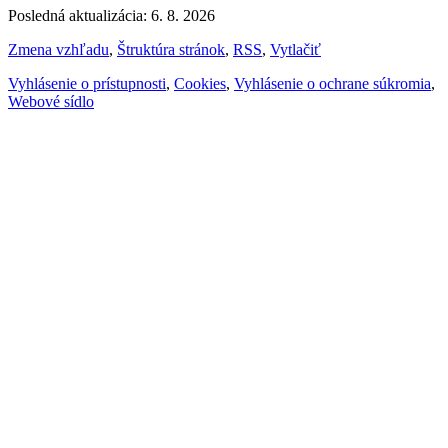
Posledná aktualizácia: 6. 8. 2026
Zmena vzhľadu
,
Štruktúra stránok
,
RSS
,
Vytlačiť
Vyhlásenie o prístupnosti
,
Cookies
,
Vyhlásenie o ochrane súkromia
,
Webové sídlo