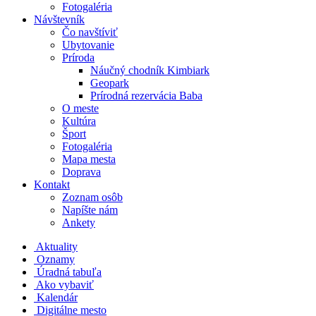
Fotogaléria
Návštevník
Čo navštíviť
Ubytovanie
Príroda
Náučný chodník Kimbiark
Geopark
Prírodná rezervácia Baba
O meste
Kultúra
Šport
Fotogaléria
Mapa mesta
Doprava
Kontakt
Zoznam osôb
Napíšte nám
Ankety
Aktuality
Oznamy
Úradná tabuľa
Ako vybaviť
Kalendár
Digitálne mesto