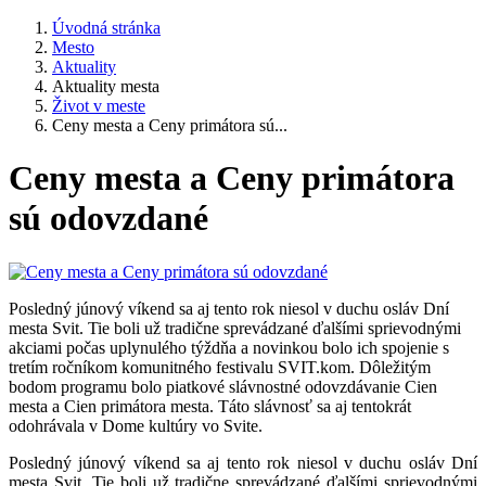
Úvodná stránka
Mesto
Aktuality
Aktuality mesta
Život v meste
Ceny mesta a Ceny primátora sú...
Ceny mesta a Ceny primátora
sú odovzdané
Posledný júnový víkend sa aj tento rok niesol v duchu osláv Dní
mesta Svit. Tie boli už tradične sprevádzané ďalšími sprievodnými
akciami počas uplynulého týždňa a novinkou bolo ich spojenie s
tretím ročníkom komunitného festivalu SVIT.kom. Dôležitým
bodom programu bolo piatkové slávnostné odovzdávanie Cien
mesta a Cien primátora mesta. Táto slávnosť sa aj tentokrát
odohrávala v Dome kultúry vo Svite.
Posledný júnový víkend sa aj tento rok niesol v duchu osláv Dní
mesta Svit. Tie boli už tradične sprevádzané ďalšími sprievodnými