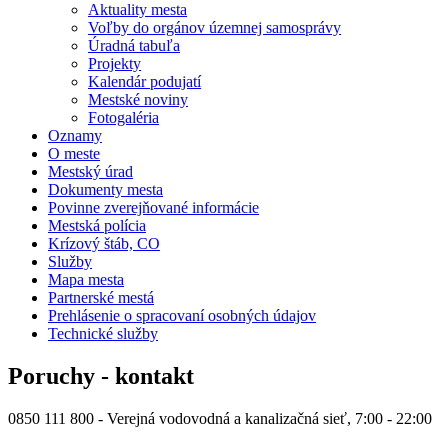
Aktuality mesta
Voľby do orgánov územnej samosprávy
Úradná tabuľa
Projekty
Kalendár podujatí
Mestské noviny
Fotogaléria
Oznamy
O meste
Mestský úrad
Dokumenty mesta
Povinne zverejňované informácie
Mestská polícia
Krízový štáb, CO
Služby
Mapa mesta
Partnerské mestá
Prehlásenie o spracovaní osobných údajov
Technické služby
Poruchy - kontakt
0850 111 800 - Verejná vodovodná a kanalizačná sieť, 7:00 - 22:00