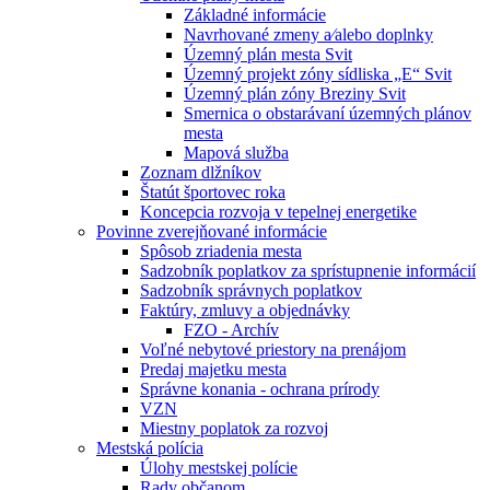
Základné informácie
Navrhované zmeny a⁄alebo doplnky
Územný plán mesta Svit
Územný projekt zóny sídliska „E“ Svit
Územný plán zóny Breziny Svit
Smernica o obstarávaní územných plánov
mesta
Mapová služba
Zoznam dlžníkov
Štatút športovec roka
Koncepcia rozvoja v tepelnej energetike
Povinne zverejňované informácie
Spôsob zriadenia mesta
Sadzobník poplatkov za sprístupnenie informácií
Sadzobník správnych poplatkov
Faktúry, zmluvy a objednávky
FZO - Archív
Voľné nebytové priestory na prenájom
Predaj majetku mesta
Správne konania - ochrana prírody
VZN
Miestny poplatok za rozvoj
Mestská polícia
Úlohy mestskej polície
Rady občanom